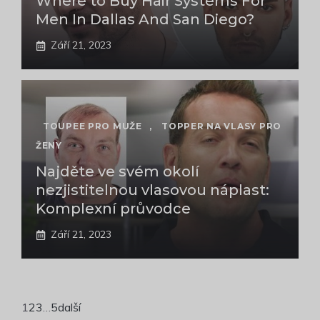
Where to Buy Hair Systems For
Men In Dallas And San Diego?
Září 21, 2023
TOUPEE PRO MUŽE
,
TOPPER NA VLASY PRO
ŽENY
Najděte ve svém okolí
nezjistitelnou vlasovou náplast:
Komplexní průvodce
Září 21, 2023
1
2
3
…
5
další