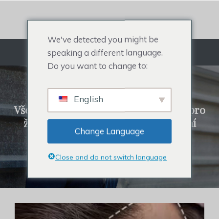
Přejít
na
obsah
We've detected you might be
speaking a different language.
Jídelní lístek
Do you want to change to:
REHAIR SYSTÉM
English
Vše o pánském tupé, vlasovém toneru pro
ženy, příčescích celebrit a vypadávání
Change Language
vlasů.
Close and do not switch language
Klikněte pro nákup vlasových systémů