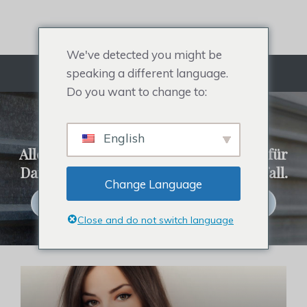
Zum
Inhalt
springen
We've detected you might be
speaking a different language.
Menü
Do you want to change to:
REHAIR-SYSTEM
English
Alles über Herrentoupet, Haaraufsatz für
Damen, Promi-Haarteil und Haarausfall.
Change Language
Klicken Sie hier, um Haarsysteme zu kaufen
Close and do not switch language