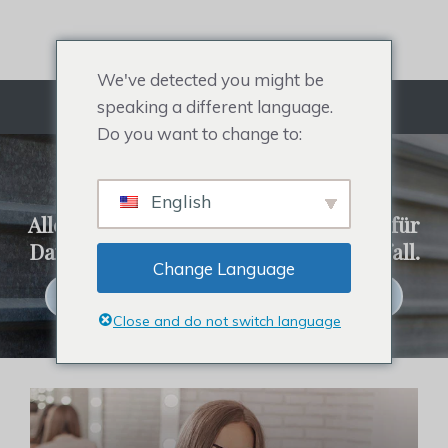
Zum
Inhalt
springen
We've detected you might be
speaking a different language.
Menü
Do you want to change to:
REHAIR-SYSTEM
English
Alles über Herrentoupet, Haaraufsatz für
Damen, Promi-Haarteil und Haarausfall.
Change Language
Klicken Sie hier, um Haarsysteme zu kaufen
Close and do not switch language