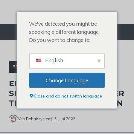
Zum
Inhalt
springen
We've detected you might be
speaking a different language.
Menü
Do you want to change to:
English
PROMI-TOUPET
Change Language
EIN DUTZEND DINGE, DIE
SIE VIELLEICHT NICHT ÜBER
Close and do not switch language
TIM MCGRAW HAIR WISSEN
Von
Rehairsystem
13. Juni 2023