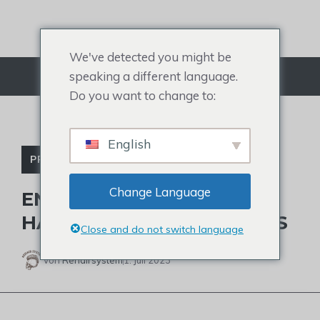
Zum
Inhalt
springen
We've detected you might be
speaking a different language.
Menü
Do you want to change to:
English
PROMINENTE MIT GLATZE
Change Language
ENTDECKEN SIE STEVE
HARVEYS HAARGEHEIMNIS
Close and do not switch language
Von
Rehairsystem
1. Juli 2023