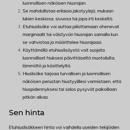
luonnollisen näköisen hiusrajan.
Se mahdollistaa erilaisia jakotyylejä, mukaan
lukien keskiosa, sivuosa tai jopa irti keskeltä.
Etuhiuslisäke voi auttaa piilottamaan ohenevat
marginaalit tai väistyvän hiusrajan samalla kun
se vahvistaa ja määrittelee hiusrajaasi.
Käyttämällä etuhiuslisäystä voit suojata
luonnolliset hiuksesi päivittäiseltä muotoilulta,
lämmöltä ja käsittelyltä.
Hiuslisäke tarjoaa turvallisen ja luonnollisen
näköisen perustan hiustyylillesi varmistaen, että
hiuspidennyksesi tai sidos pysyvät paikoillaan
pitkän aikaa.
Sen hinta
Etuhiuslisäkkeen hinta voi vaihdella useiden tekijöiden