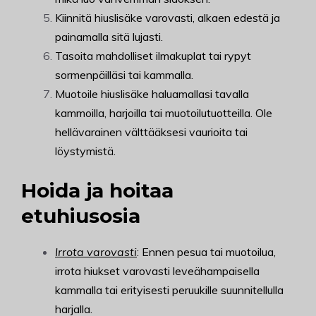
Kiinnitä hiuslisäke varovasti, alkaen edestä ja
painamalla sitä lujasti.
Tasoita mahdolliset ilmakuplat tai rypyt
sormenpäilläsi tai kammalla.
Muotoile hiuslisäke haluamallasi tavalla
kammoilla, harjoilla tai muotoilutuotteilla. Ole
hellävarainen välttääksesi vaurioita tai
löystymistä.
Hoida ja hoitaa
etuhiusosia
Irrota varovasti
: Ennen pesua tai muotoilua,
irrota hiukset varovasti leveähampaisella
kammalla tai erityisesti peruukille suunnitellulla
harjalla.