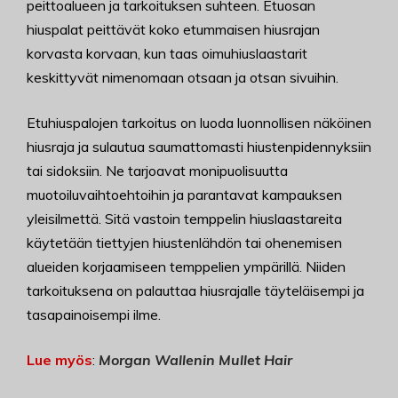
peittoalueen ja tarkoituksen suhteen. Etuosan
hiuspalat peittävät koko etummaisen hiusrajan
korvasta korvaan, kun taas oimuhiuslaastarit
keskittyvät nimenomaan otsaan ja otsan sivuihin.
Etuhiuspalojen tarkoitus on luoda luonnollisen näköinen
hiusraja ja sulautua saumattomasti hiustenpidennyksiin
tai sidoksiin. Ne tarjoavat monipuolisuutta
muotoiluvaihtoehtoihin ja parantavat kampauksen
yleisilmettä. Sitä vastoin temppelin hiuslaastareita
käytetään tiettyjen hiustenlähdön tai ohenemisen
alueiden korjaamiseen temppelien ympärillä. Niiden
tarkoituksena on palauttaa hiusrajalle täyteläisempi ja
tasapainoisempi ilme.
Lue myös
:
Morgan Wallenin Mullet Hair