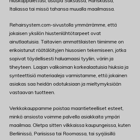
hiuskappalettasi, asutpa Saksassa, Ranskassa,
Italiassa tai missä tahansa muualla maailmassa.
Rehairsystem.com-sivustolla ymmärrämme, että
jokaisen yksilön hiustenlähtötarpeet ovat
ainutlaatuisia. Taitavien ammattilaisten tiimimme on
erikoistunut räätälöityjen hiusosien tekemiseen, jotka
sopivat täydellisesti haluamaasi tyyliin, väriin ja
tiheyteen. Laajan valikoiman korkealaatuisia hiuksia ja
synteettisiä materiaaleja varmistamme, että jokainen
asiakas saa heidän odotuksiaan ja mieltymyksiään
vastaavan tuotteen.
Verkkokauppamme poistaa maantieteelliset esteet,
minkä ansiosta voimme palvella asiakkaita ympäri
maailmaa. Oletpa sitten vilkkaissa kaupungeissa, kuten
Berliinissä, Pariisissa tai Roomassa, tai syrjäisillä