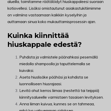
alueilla, toimitamme räätälöidyt hiuskappaleesi suoraan
kotiovellesi. Lisäksi omistautunut asiakastukitiimimme
on valmiina vastaamaan kaikkiin kyselyihin ja
auttamaan sinua koko mukauttamisprosessin ajan.
Kuinka kiinnittää
hiuskappale edestä?
Puhdista ja valmistele päänahkasi pesemällä
miedolla shampoolla ja taputtelemalla se
kuivaksi.
Aseta hiuslisäke päähäsi ja kohdista se
luonnolliseen hiusrajaasi.
Levitä ohut kerros liimaa (nestettä tai teippiä)
kiinnitysalueelle varmistaen tasaisen levityksen.
Anna liiman kuivua, kunnes se on tahmeaa,
mikä luo vahvemman sidoksen.