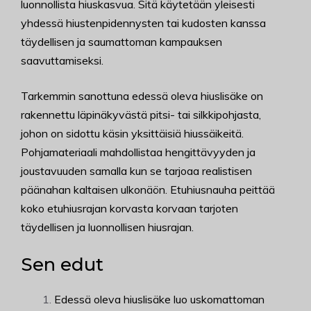
luonnollista hiuskasvua. Sitä käytetään yleisesti
yhdessä hiustenpidennysten tai kudosten kanssa
täydellisen ja saumattoman kampauksen
saavuttamiseksi.
Tarkemmin sanottuna edessä oleva hiuslisäke on
rakennettu läpinäkyvästä pitsi- tai silkkipohjasta,
johon on sidottu käsin yksittäisiä hiussäikeitä.
Pohjamateriaali mahdollistaa hengittävyyden ja
joustavuuden samalla kun se tarjoaa realistisen
päänahan kaltaisen ulkonäön. Etuhiusnauha peittää
koko etuhiusrajan korvasta korvaan tarjoten
täydellisen ja luonnollisen hiusrajan.
Sen edut
Edessä oleva hiuslisäke luo uskomattoman