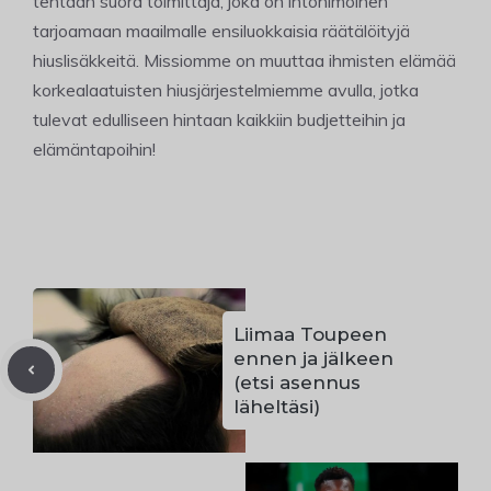
tehtaan suora toimittaja, joka on intohimoinen
tarjoamaan maailmalle ensiluokkaisia räätälöityjä
hiuslisäkkeitä. Missiomme on muuttaa ihmisten elämää
korkealaatuisten hiusjärjestelmiemme avulla, jotka
tulevat edulliseen hintaan kaikkiin budjetteihin ja
elämäntapoihin!
Liimaa Toupeen
ennen ja jälkeen
(etsi asennus
läheltäsi)