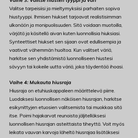
Vaihe 3: Valitse hiusten tyyppi ja väri
Valitse tarpeisiisi ja mieltymyksiisi parhaiten sopiva
hiustyyppi. Ihmisen hiukset tarjoavat realistisimman
ulkonäön ja monipuolisuuden. Sitä voidaan muotoilla,
värjätä ja käsitellä aivan kuten luonnollisia hiuksiasi.
Synteettiset hiukset sen sijaan ovat edullisempia ja
vaativat vähemmän huoltoa. Kun valitset väriä,
harkitse sen yhdistämistä luonnolliseen hiustesi
sävyyn tai kokeile uutta väriä, joka täydentää ihoasi.
Vaihe 4: Mukauta hiusraja
Hiusraja on etuhiuskappaleen määrittelevä piirre.
Luodaksesi luonnollisen näköisen hiusrajan, harkitse
esikynittyjen etuosien valitsemista tai muokkaa sitä
itse. Poimi hajakarvat reunoista jäljitelläksesi
luonnollisen hiusrajan asteittaista tiheyttä. Voit myös
leikata vauvan karvoja läheltä hiusrajaa lisätäksesi