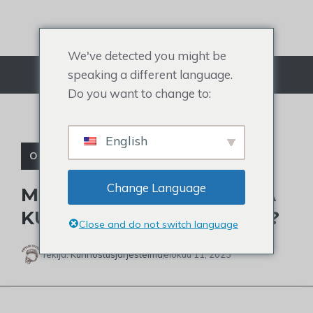
Siirry
sisältöön
We've detected you might be
speaking a different language.
Valikko
Do you want to change to:
English
OPETUSOHJELMA
Change Language
MIKÄ ON ETUHIUSPALA JA
KUINKA SE KIINNITETÄÄN?
Close and do not switch language
Tekijä:
Kunnostusjärjestelmä
elokuu 11, 2023