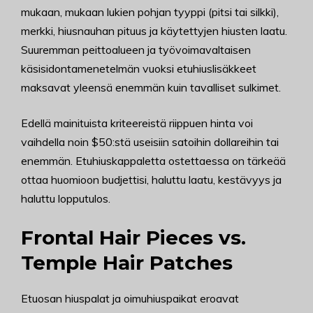
mukaan, mukaan lukien pohjan tyyppi (pitsi tai silkki),
merkki, hiusnauhan pituus ja käytettyjen hiusten laatu.
Suuremman peittoalueen ja työvoimavaltaisen
käsisidontamenetelmän vuoksi etuhiuslisäkkeet
maksavat yleensä enemmän kuin tavalliset sulkimet.
Edellä mainituista kriteereistä riippuen hinta voi
vaihdella noin $50:stä useisiin satoihin dollareihin tai
enemmän. Etuhiuskappaletta ostettaessa on tärkeää
ottaa huomioon budjettisi, haluttu laatu, kestävyys ja
haluttu lopputulos.
Frontal Hair Pieces vs.
Temple Hair Patches
Etuosan hiuspalat ja oimuhiuspaikat eroavat