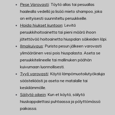
Pese Varovasti
: Täytä allas tai pesuallas
haalealla vedellä ja lisää mieto shampoo, joka
on erityisesti suunniteltu peruukkeille.
Hoida hiukset kuntoon
: Levitä
peruukkihoitoainetta tai pieni määrä ihoon
jätettävää hoitoainetta hiuspalan säikeiden läpi.
Ilmakuivaus
: Purista pesun jälkeen varovasti
ylimääräinen vesi pois hiuspalasta. Aseta se
peruukkitelineelle tai mallinuken päähän
kuivumaan luonnollisesti.
Tyyli varovasti
: Käytä lämpömuotoilutyökaluja
säästeliäästi ja aseta ne matalalle tai
keskilämmölle.
Säilytä oikein
: Kun et käytä, säilytä
hiuskappalettasi puhtaassa ja pölyttömässä
paikassa.