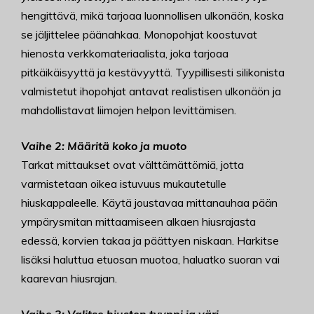
hengittävä, mikä tarjoaa luonnollisen ulkonäön, koska
se jäljittelee päänahkaa. Monopohjat koostuvat
hienosta verkkomateriaalista, joka tarjoaa
pitkäikäisyyttä ja kestävyyttä. Tyypillisesti silikonista
valmistetut ihopohjat antavat realistisen ulkonäön ja
mahdollistavat liimojen helpon levittämisen.
Vaihe 2: Määritä koko ja muoto
Tarkat mittaukset ovat välttämättömiä, jotta
varmistetaan oikea istuvuus mukautetulle
hiuskappaleelle. Käytä joustavaa mittanauhaa pään
ympärysmitan mittaamiseen alkaen hiusrajasta
edessä, korvien takaa ja päättyen niskaan. Harkitse
lisäksi haluttua etuosan muotoa, haluatko suoran vai
kaarevan hiusrajan.