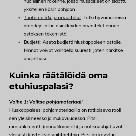
huolellinen rakenne, jossa hiussäikeet on sidottu
yksitellen käsin pohjaan.
Tuotemerkki ja arvostelut
: Tutki hyvämaineisia
brändejä ja lue asiakkaiden arvostelut ennen
ostoksen tekemistä.
Budjetti: Aseta budjetti hiuskappaleen ostolle.
Hinnat voivat vaihdella suuresti, joten harkitse
budjettiasi.
Kuinka räätälöidä oma
etuhiuspalasi?
Vaihe 1: Valitse pohjamateriaali
Hiuskappaleesi pohjamateriaalilla on ratkaiseva rooli
sen yleisilmeessä ja mukavuudessa. Pitsi,
monofilamentti (monofilamentti) ja nahkapohjat ovat
yleisesti käytettyjä vaihtoehtoja. Pitsi on kevyt ja