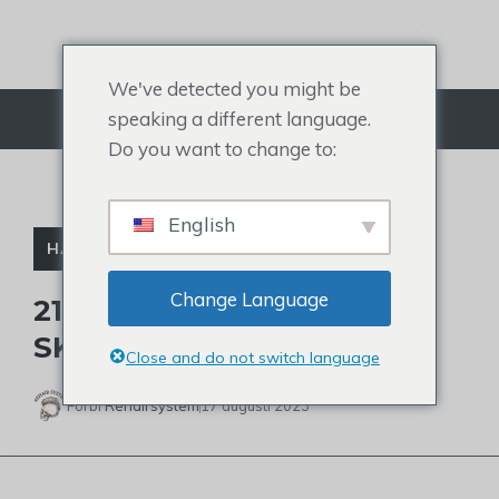
Hoppa
till
innehållet
We've detected you might be
speaking a different language.
Meny
Do you want to change to:
English
HÅRKLIPPNINGAR FÖR MÄN
Change Language
21 BÄSTA FRISYRER FÖR
SKALLIGA MÄN
Close and do not switch language
Förbi
Rehairsystem
17 augusti 2023