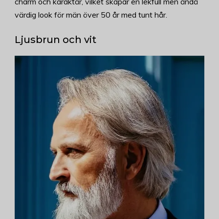
charm och karaktär, vilket skapar en lekfull men ändå
värdig look för män över 50 år med tunt hår.
Ljusbrun och vit