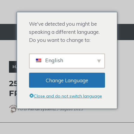
Hoppa
till
innehållet
We've detected you might be
speaking a different language.
Meny
Do you want to change to:
English
HÅRKLIPPNINGAR FÖR MÄN
Change Language
25 BÄSTA ÄLDRE MÄNS
FRISYRER FÖR TUNT HÅR
Close and do not switch language
Förbi
Rehairsystem
23 augusti 2023