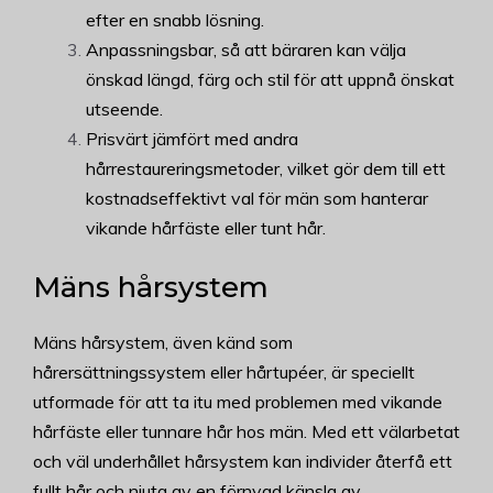
efter en snabb lösning.
Anpassningsbar, så att bäraren kan välja
önskad längd, färg och stil för att uppnå önskat
utseende.
Prisvärt jämfört med andra
hårrestaureringsmetoder, vilket gör dem till ett
kostnadseffektivt val för män som hanterar
vikande hårfäste eller tunt hår.
Mäns hårsystem
Mäns hårsystem, även känd som
hårersättningssystem eller hårtupéer, är speciellt
utformade för att ta itu med problemen med vikande
hårfäste eller tunnare hår hos män. Med ett välarbetat
och väl underhållet hårsystem kan individer återfå ett
fullt hår och njuta av en förnyad känsla av