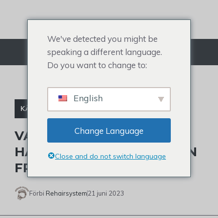
Hoppa
till
innehållet
We've detected you might be
speaking a different language.
Meny
Do you want to change to:
English
KÄNDIS TUPÉ
Change Language
VAD ÄR DERRICK WHITE
HAIRCUT OCH BÄR HAN EN
Close and do not switch language
FRISYR?
Förbi
Rehairsystem
21 juni 2023