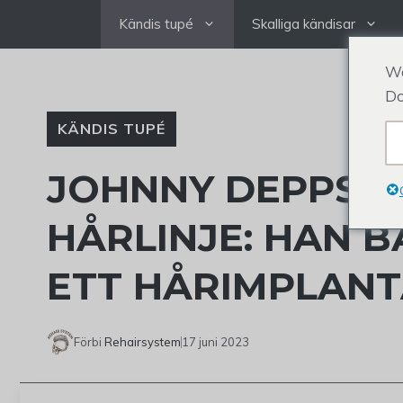
Hoppa
Kändis tupé
Skalliga kändisar
till
innehållet
We
Do
KÄNDIS TUPÉ
JOHNNY DEPPS 
HÅRLINJE: HAN B
ETT HÅRIMPLANT
Förbi
Rehairsystem
17 juni 2023