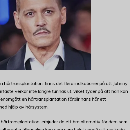
 hårtransplantation, finns det flera indikationer på att Johnny
äste verkar inte längre tunnas ut, vilket tyder på att han kan
nomgått en hårtransplantation förblir hans hår ett
med hjälp av hårsystem.
rtransplantation, erbjuder de ett bra alternativ för dem som
salternativ tillgängliga kan vem som helst uppnå sitt önskade