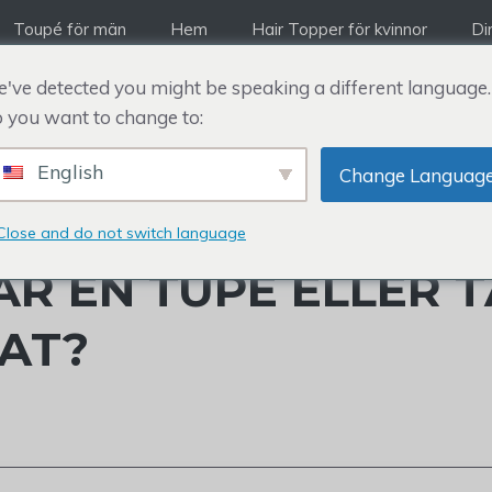
Toupé för män
Hem
Hair Topper för kvinnor
Di
've detected you might be speaking a different language.
 you want to change to:
English
Change Languag
FÖRÄNDRADE
Close and do not switch language
ÄR EN TUPÉ ELLER 
AT?