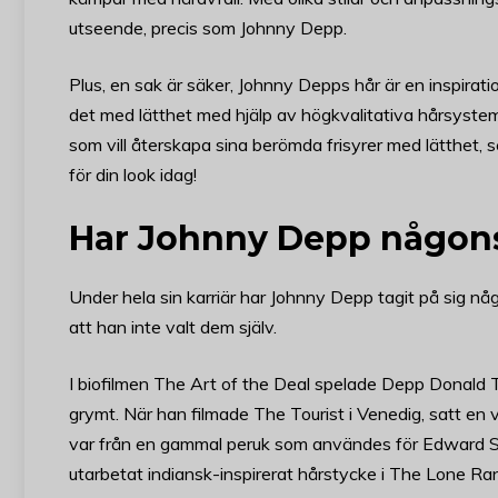
utseende, precis som Johnny Depp.
Plus, en sak är säker, Johnny Depps hår är en inspirat
det med lätthet med hjälp av högkvalitativa hårsyste
som vill återskapa sina berömda frisyrer med lätthet, s
för din look idag!
Har Johnny Depp någons
Under hela sin karriär har Johnny Depp tagit på sig n
att han inte valt dem själv.
I biofilmen The Art of the Deal spelade Depp Donald T
grymt. När han filmade The Tourist i Venedig, satt en
var från en gammal peruk som användes för Edward Sci
utarbetat indiansk-inspirerat hårstycke i The Lone Ra