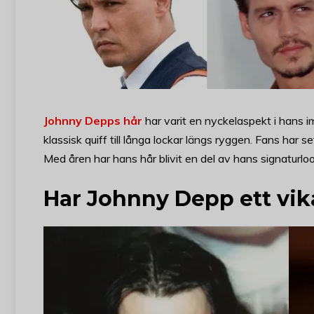
Johnny Depps hår
har varit en nyckelaspekt i hans i
klassisk quiff till långa lockar längs ryggen. Fans har s
Med åren har hans hår blivit en del av hans signaturloo
Har Johnny Depp ett vik