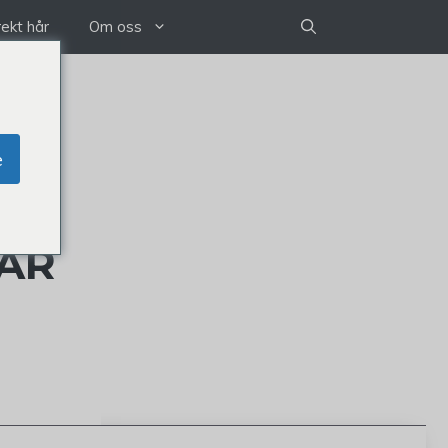
rekt hår
Om oss
e
TAR