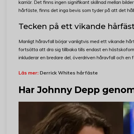
karriär. Det finns ingen signifikant skillnad mellan bil
hårfäste, finns det inga bevis som tyder på att det håll
Tecken på ett vikande hårfä
Manligt håravfall börjar vanligtvis med ett vikande hå
fortsätta att dra sig tillbaka tills endast en hästskof
inkluderar en bredare del, överdriven håravfall och en f
Läs mer:
Derrick Whites hårfäste
Har Johnny Depp genomg