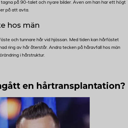
der tagna på 90-talet och nyare bilder. Även om han har ett högt
er på att avta.
ste hos män
rfäste och tunnare hår vid hjässan. Med tiden kan hårfästet
ormad ring av hår återstår. Andra tecken på håravfall hos män
örändring i hårstruktur.
ått en hårtransplantation?