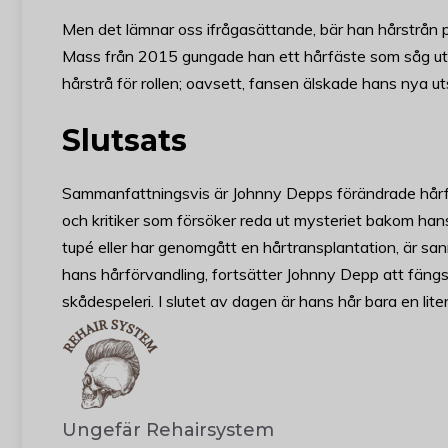
Men det lämnar oss ifrågasättande, bär han hårstrån på
Mass från 2015 gungade han ett hårfäste som såg ut at
hårstrå för rollen; oavsett, fansen älskade hans nya u
Slutsats
Sammanfattningsvis är Johnny Depps förändrade hårfäs
och kritiker som försöker reda ut mysteriet bakom hans
tupé eller har genomgått en hårtransplantation, är s
hans hårförvandling, fortsätter Johnny Depp att fängsl
skådespeleri. I slutet av dagen är hans hår bara en lite
Ungefär Rehairsystem