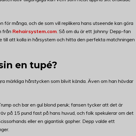
ion för många, och de som vill replikera hans utseende kan göra
m från
Rehairsystem.com
. Så om du är ett Johnny Depp-fan
e till att kolla in hårsystem och hitta den perfekta matchningen
in en tupé?
ågra märkliga hårstycken som blivit kända. Även om han hävdar
rump och bar en gul blond peruk; fansen tycker att det är
 väv på 15 pund fast på hans huvud, och folk spekulerar om det
ssorhands eller en gigantisk gopher. Depp valde ett
nger.