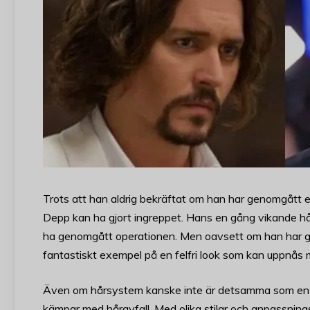
Trots att han aldrig bekräftat om han har genomgått en
Depp kan ha gjort ingreppet. Hans en gång vikande hårf
ha genomgått operationen. Men oavsett om han har ge
fantastiskt exempel på en felfri look som kan uppnås 
Även om hårsystem kanske inte är detsamma som en hå
kämpar med håravfall. Med olika stilar och anpassning