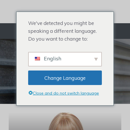
Hoppa
till
innehållet
We've detected you might be
speaking a different language.
Meny
Do you want to change to:
REHAIR SYSTEM
English
Allt om Herrtupé, Hair Topper för
kvinnor, Kändishår och håravfall.
Change Language
Klicka för att köpa hårsystem
Close and do not switch language