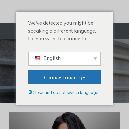
Hoppa
till
innehållet
We've detected you might be
speaking a different language.
Meny
Do you want to change to:
REHAIR SYSTEM
English
Allt om Herrtupé, Hair Topper för
kvinnor, Kändishår och håravfall.
Change Language
Klicka för att köpa hårsystem
Close and do not switch language