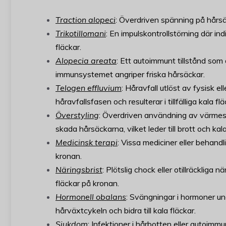
Traction alopeci
: Överdriven spänning på hårsäck
Trikotillomani
: En impulskontrollstörning där ind
fläckar.
Alopecia areata
: Ett autoimmunt tillstånd som 
immunsystemet angriper friska hårsäckar.
Telogen effluvium
: Håravfall utlöst av fysisk e
håravfallsfasen och resulterar i tillfälliga kala flä
Överstyling
: Överdriven användning av värmesty
skada hårsäckarna, vilket leder till brott och kala
Medicinsk terapi
: Vissa mediciner eller behand
kronan.
Näringsbrist
: Plötslig chock eller otillräckliga 
fläckar på kronan.
Hormonell obalans
: Svängningar i hormoner und
hårväxtcykeln och bidra till kala fläckar.
Sjukdom
: Infektioner i hårbotten eller autoimm