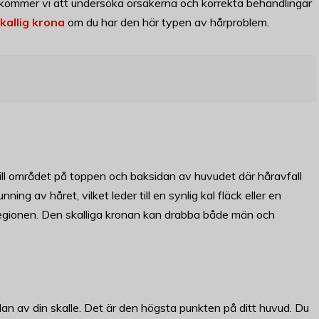
et kommer vi att undersöka orsakerna och korrekta behandlingar
kallig krona
om du har den här typen av hårproblem.
ill området på toppen och baksidan av huvudet där håravfall
g av håret, vilket leder till en synlig kal fläck eller en
egionen. Den skalliga kronan kan drabba både män och
an av din skalle. Det är den högsta punkten på ditt huvud. Du