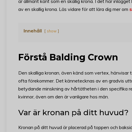
är allmänt känt som en skallig krona. I det här inlägg
av en skallig krona. Läs vidare för att lära dig mer om
s
Innehåll
show
Förstå Balding Crown
Den skalliga kronan, även känd som vertex, hänvisar t
ofta förekommer. Det kännetecknas av en gradvis uttunnin
betydande minskning av hårtätheten i den specifika r
kvinnor, även om den är vanligare hos män.
Var är kronan på ditt huvud?
Kronan på ditt huvud är placerad på toppen och baksid