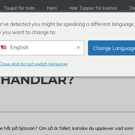
Toupé för män
Hem
Hair Topper för kvinnor
Di
've detected you might be speaking a different language.
 you want to change to:
English
Change Languag
ET EN SKALLIG KRO
Close and do not switch language
EHANDLAR?
de hår på hjässan? Om så är fallet, kanske du upplever vad som