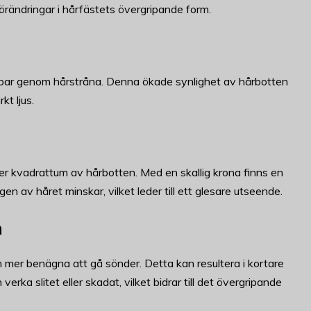
 förändringar i hårfästets övergripande form.
kbar genom hårstråna. Denna ökade synlighet av hårbotten
kt ljus.
per kvadrattum av hårbotten. Med en skallig krona finns en
 av håret minskar, vilket leder till ett glesare utseende.
n
ch mer benägna att gå sönder. Detta kan resultera i kortare
verka slitet eller skadat, vilket bidrar till det övergripande