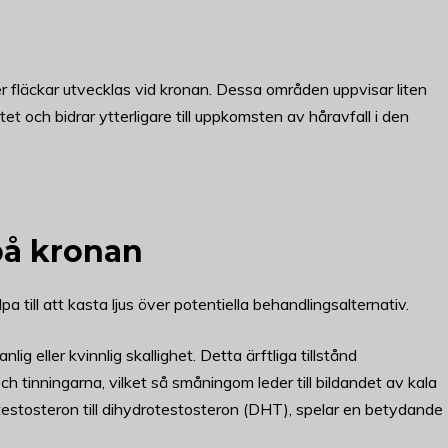
ler fläckar utvecklas vid kronan. Dessa områden uppvisar liten
stet och bidrar ytterligare till uppkomsten av håravfall i den
 på kronan
 till att kasta ljus över potentiella behandlingsalternativ.
g eller kvinnlig skallighet. Detta ärftliga tillstånd
 tinningarna, vilket så småningom leder till bildandet av kala
estosteron till dihydrotestosteron (DHT), spelar en betydande