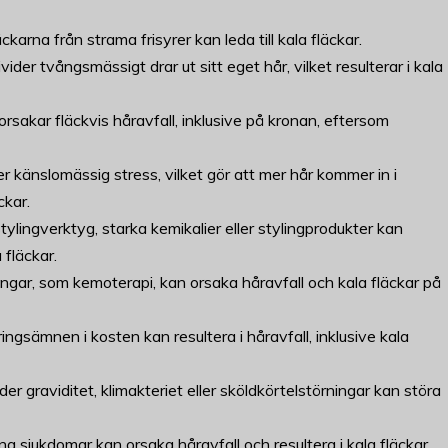
arna från strama frisyrer kan leda till kala fläckar.
ivider tvångsmässigt drar ut sitt eget hår, vilket resulterar i kala
orsakar fläckvis håravfall, inklusive på kronan, eftersom
ller känslomässig stress, vilket gör att mer hår kommer in i
ckar.
lingverktyg, starka kemikalier eller stylingprodukter kan
 fläckar.
lingar, som kemoterapi, kan orsaka håravfall och kala fläckar på
näringsämnen i kosten kan resultera i håravfall, inklusive kala
er graviditet, klimakteriet eller sköldkörtelstörningar kan störa
una sjukdomar kan orsaka håravfall och resultera i kala fläckar