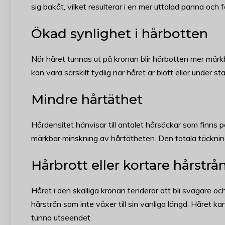
sig bakåt, vilket resulterar i en mer uttalad panna och
Ökad synlighet i hårbotten
När håret tunnas ut på kronan blir hårbotten mer mär
kan vara särskilt tydlig när håret är blött eller under star
Mindre hårtäthet
Hårdensitet hänvisar till antalet hårsäckar som finns 
märkbar minskning av hårtätheten. Den totala täckningen
Hårbrott eller kortare hårstrå
Håret i den skalliga kronan tenderar att bli svagare o
hårstrån som inte växer till sin vanliga längd. Håret kan 
tunna utseendet.