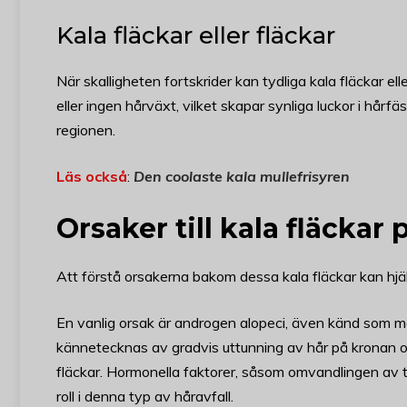
Kala fläckar eller fläckar
När skalligheten fortskrider kan tydliga kala fläckar el
eller ingen hårväxt, vilket skapar synliga luckor i hårfä
regionen.
Läs också
:
Den coolaste kala mullefrisyren
Orsaker till kala fläckar
Att förstå orsakerna bakom dessa kala fläckar kan hjälpa
En vanlig orsak är androgen alopeci, även känd som manli
kännetecknas av gradvis uttunning av hår på kronan och
fläckar. Hormonella faktorer, såsom omvandlingen av t
roll i denna typ av håravfall.