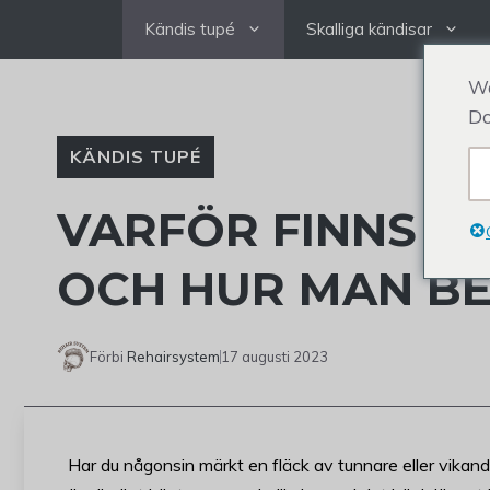
Hoppa
Kändis tupé
Skalliga kändisar
till
innehållet
We
Do
KÄNDIS TUPÉ
VARFÖR FINNS D
OCH HUR MAN B
Förbi
Rehairsystem
17 augusti 2023
Har du någonsin märkt en fläck av tunnare eller vikan