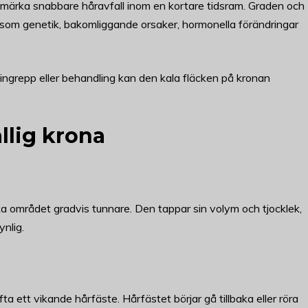
 märka snabbare håravfall inom en kortare tidsram. Graden och
r som genetik, bakomliggande orsaker, hormonella förändringar
an ingrepp eller behandling kan den kala fläcken på kronan
llig krona
fika området gradvis tunnare. Den tappar sin volym och tjocklek,
ynlig.
 ett vikande hårfäste. Hårfästet börjar gå tillbaka eller röra