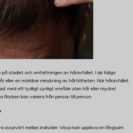
 på stadiet och omfattningen av håravfallet. I de tidiga
hår eller en märkbar minskning av hårtätheten. När håravfallet
lad, med ett tydligt synligt område utan hår eller mycket
fläcken kan variera från person till person.
?
era avsevärt mellan individer. Vissa kan uppleva en långsam