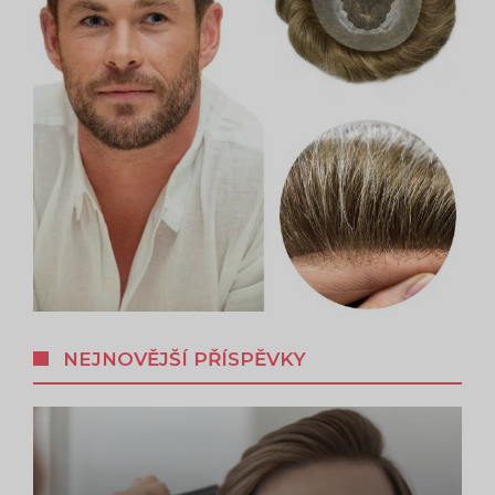
NEJNOVĚJŠÍ PŘÍSPĚVKY