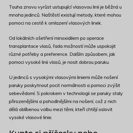
Touha znovu vyrůst ustupující vlasovou linii je běžná u
mnoha jedinců. Naštěstí existují metody, které mohou
pomoci na cestě k omlazení vlasových linek.
Od lokálních ošetření minoxidilem po operace
transplantace vlasů, řada možností může uspokojit
různé potřeby a preference. Dalším způsobem, jak
pomoci vysoké linii vlasů, je nosit dobrou paruku.
U jedinců s vysokými vlasovými liniemi může nošení
paruky poskytnout pocit normálnosti a pomoci zvýšit
sebevědomí. S pokrokem v technologii se paruky staly
přirozenějšími a pohodlnějšími na nošení, což z nich
dělá oblíbenou volbu mezi těmi, kteří chtějí oslovit
vysoké vlasové linie.