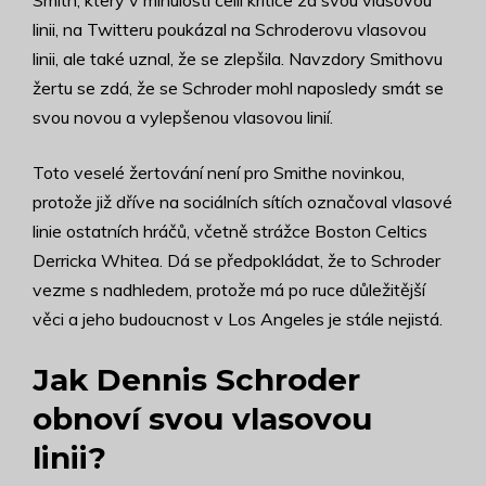
Smith, který v minulosti čelil kritice za svou vlasovou
linii, na Twitteru poukázal na Schroderovu vlasovou
linii, ale také uznal, že se zlepšila. Navzdory Smithovu
žertu se zdá, že se Schroder mohl naposledy smát se
svou novou a vylepšenou vlasovou linií.
Toto veselé žertování není pro Smithe novinkou,
protože již dříve na sociálních sítích označoval vlasové
linie ostatních hráčů, včetně strážce Boston Celtics
Derricka Whitea. Dá se předpokládat, že to Schroder
vezme s nadhledem, protože má po ruce důležitější
věci a jeho budoucnost v Los Angeles je stále nejistá.
Jak Dennis Schroder
obnoví svou vlasovou
linii?