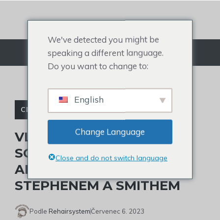
Přejít
na
obsah
We've detected you might be
speaking a different language.
Jídelní lístek
Do you want to change to:
English
CELEBRITY TOUPEE
Change Language
VLASOVÁ LINIE DENNISE
SCHRODERA OBNOVENA,
Close and do not switch language
ALE KLAUNOVÁNA
STEPHENEM A SMITHEM
Podle
Rehairsystem
Červenec 6. 2023