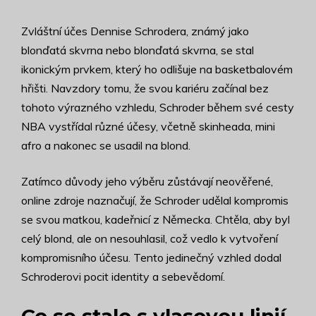
Zvláštní účes Dennise Schrodera, známý jako
blonďatá skvrna nebo blonďatá skvrna, se stal
ikonickým prvkem, který ho odlišuje na basketbalovém
hřišti. Navzdory tomu, že svou kariéru začínal bez
tohoto výrazného vzhledu, Schroder během své cesty
NBA vystřídal různé účesy, včetně skinheada, mini
afro a nakonec se usadil na blond.
Zatímco důvody jeho výběru zůstávají neověřené,
online zdroje naznačují, že Schroder udělal kompromis
se svou matkou, kadeřnicí z Německa. Chtěla, aby byl
celý blond, ale on nesouhlasil, což vedlo k vytvoření
kompromisního účesu. Tento jedinečný vzhled dodal
Schroderovi pocit identity a sebevědomí.