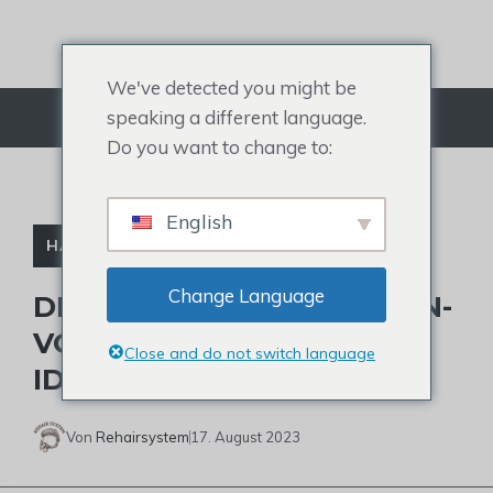
Zum
Inhalt
springen
We've detected you might be
speaking a different language.
Menü
Do you want to change to:
English
HAARSCHNITTE FÜR MÄNNER
Change Language
DIE 15 COOLSTEN GLATZEN-
VOKUHILA-HAARSCHNITT-
Close and do not switch language
IDEEN FÜR MÄNNER
Von
Rehairsystem
17. August 2023