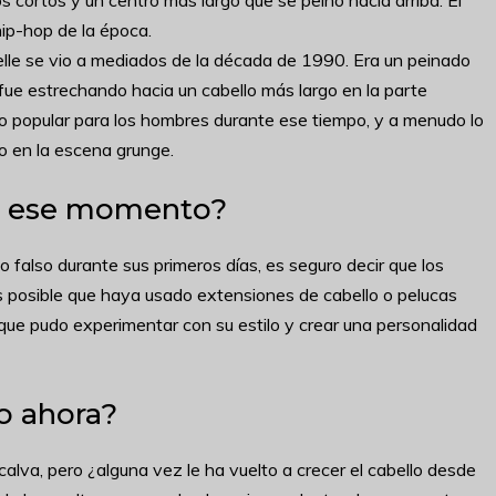
cortos y un centro más largo que se peinó hacia arriba. El
hip-hop de la época.
lle se vio a mediados de la década de 1990. Era un peinado
fue estrechando hacia un cabello más largo en la parte
ado popular para los hombres durante ese tiempo, y a menudo lo
o en la escena grunge.
 en ese momento?
l o falso durante sus primeros días, es seguro decir que los
s posible que haya usado extensiones de cabello o pelucas
 que pudo experimentar con su estilo y crear una personalidad
o ahora?
lva, pero ¿alguna vez le ha vuelto a crecer el cabello desde