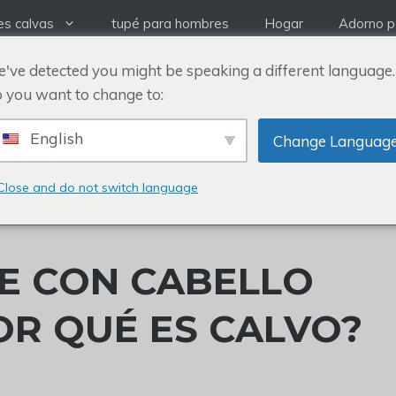
es calvas
tupé para hombres
Hogar
Adorno pa
've detected you might be speaking a different language.
 you want to change to:
English
Change Languag
Close and do not switch language
E CON CABELLO
OR QUÉ ES CALVO?