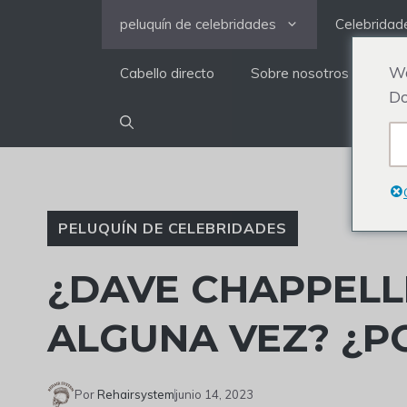
saltar
peluquín de celebridades
Celebridad
al
contenido
We
Cabello directo
Sobre nosotros
Do
PELUQUÍN DE CELEBRIDADES
¿DAVE CHAPPELL
ALGUNA VEZ? ¿P
Por
Rehairsystem
junio 14, 2023