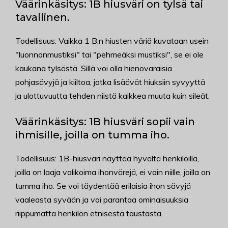
Väärinkäsitys: 1B hiusväri on tylsä tai
tavallinen.
Todellisuus: Vaikka 1 B:n hiusten väriä kuvataan usein
"luonnonmustiksi" tai "pehmeäksi mustiksi", se ei ole
kaukana tylsästä. Sillä voi olla hienovaraisia
pohjasävyjä ja kiiltoa, jotka lisäävät hiuksiin syvyyttä
ja ulottuvuutta tehden niistä kaikkea muuta kuin sileät.
Väärinkäsitys: 1B hiusväri sopii vain
ihmisille, joilla on tumma iho.
Todellisuus: 1B-hiusväri näyttää hyvältä henkilöillä,
joilla on laaja valikoima ihonvärejä, ei vain niille, joilla on
tumma iho. Se voi täydentää erilaisia ihon sävyjä
vaaleasta syvään ja voi parantaa ominaisuuksia
riippumatta henkilön etnisestä taustasta.