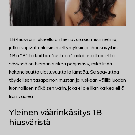
1B-hiusvärin alueella on hienovaraisia muunnelmia,
jotka sopivat erilaisiin mieltymyksiin ja ihonsävyihin.
1B:n "B" tarkoittaa "ruskeaa", mikä osoittaa, että
sävyssä on hieman ruskea pohjasävy, mikä lisää
kokonaisuutta ulottuvuutta ja lämpöä. Se saavuttaa
täydellisen tasapainon mustan ja ruskean välillä luoden
luonnollisen näköisen värin, joka ei ole liian karkea eikä
liian vaalea.
Yleinen väärinkäsitys 1B
hiusväristä