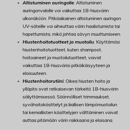
Altistuminen auringolle
: Altistuminen
auringonvalolle voi vaikuttaa 1B-hiusvärin
ulkonäköön. Pitkäaikainen altistuminen auringon
UV-säteille voi aiheuttaa värin haalistumista tai
hapettumista, mikä johtaa sävyn muuttumiseen.
Hiustenhoitotuotteet ja muotoilu
: Käyttämäsi
hiustenhoitotuotteet, kuten shampoot,
hoitoaineet ja muotoilutuotteet, voivat
vaikuttaa 1B-hiusvärisi pitkäikäisyyteen ja
eloisuuteen.
Hiustenhoitorutiini
: Oikea hiusten hoito ja
ylläpito ovat ratkaisevan tärkeitä 1B-hiusvärin
säilyttämisessä. Säännölliset trimmaukset,
syvähoitokäsittelyt ja liiallisen lämpömuotoilun
tai kemiallisten käsittelyjen välttäminen voivat
auttaa pitämään värin raikkaana ja eloisana.