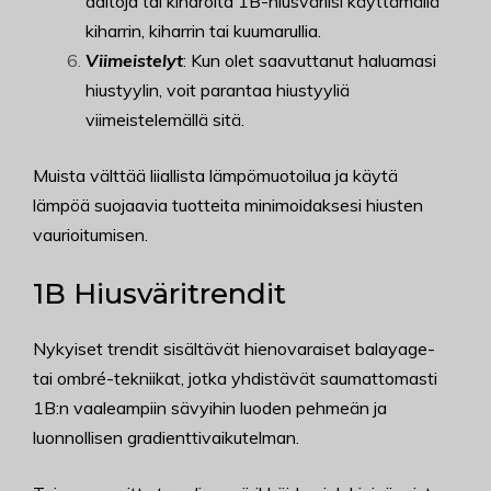
aaltoja tai kiharoita 1B-hiusväriisi käyttämällä
kiharrin, kiharrin tai kuumarullia.
Viimeistelyt
: Kun olet saavuttanut haluamasi
hiustyylin, voit parantaa hiustyyliä
viimeistelemällä sitä.
Muista välttää liiallista lämpömuotoilua ja käytä
lämpöä suojaavia tuotteita minimoidaksesi hiusten
vaurioitumisen.
1B Hiusväritrendit
Nykyiset trendit sisältävät hienovaraiset balayage-
tai ombré-tekniikat, jotka yhdistävät saumattomasti
1B:n vaaleampiin sävyihin luoden pehmeän ja
luonnollisen gradienttivaikutelman.