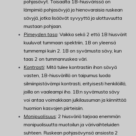
pohjasävyt. Toisaalta 1B-hiusvärissä on
lämpimiä pohjasävyjä ja hienovaraisia ruskean
sävyjä, jotka lisäävät syvyyttä ja ulottuvuutta
mustaan pohjaan.
Pimeyden taso
: Vaikka sekä 2 että 1B hiusvärit
kuuluvat tummaan spektriin, 1B on yleensä
tummempi kuin 2. 1B on syvämusta sävy, kun
taas 2 on tummanruskea väri.
Kontrasti
: Mitä tulee kontrastiin ihon sävyä
vasten, 1B-hiusvärillä on taipumus luoda
silmiinpistävämpi kontrasti, erityisesti henkilöillä,
joilla on vaaleampi iho. 1B:n syvämusta sävy
voi antaa voimakkaan julkilausuman ja kiinnittää
huomion kasvojen piirteisiin.
Monipuolisuus
: 2 hiusväriä tarjoaa enemmän
monipuolisuutta muotoilun ja värivaihteluiden
suhteen. Ruskean pohjasävynsä ansiosta 2