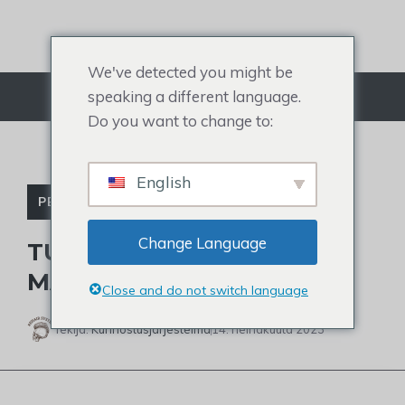
Siirry
sisältöön
We've detected you might be
speaking a different language.
Valikko
Do you want to change to:
English
PERUUKIN TARVIKKEET
Change Language
TUTUSTU 1B-HIUSVÄRIEN
MAAILMAAN
Close and do not switch language
Tekijä:
Kunnostusjärjestelmä
14. heinäkuuta 2023