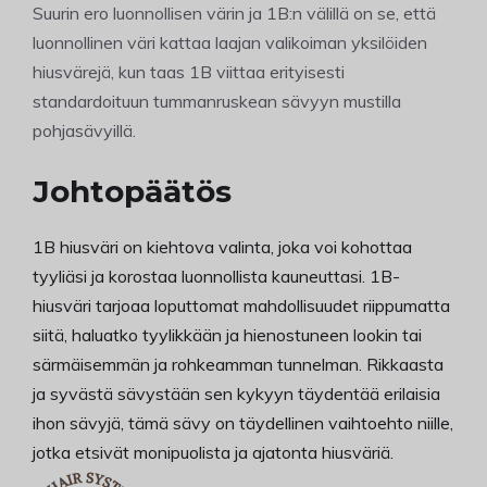
Suurin ero luonnollisen värin ja 1B:n välillä on se, että
luonnollinen väri kattaa laajan valikoiman yksilöiden
hiusvärejä, kun taas 1B viittaa erityisesti
standardoituun tummanruskean sävyyn mustilla
pohjasävyillä.
Johtopäätös
1B hiusväri on kiehtova valinta, joka voi kohottaa
tyyliäsi ja korostaa luonnollista kauneuttasi. 1B-
hiusväri tarjoaa loputtomat mahdollisuudet riippumatta
siitä, haluatko tyylikkään ja hienostuneen lookin tai
särmäisemmän ja rohkeamman tunnelman. Rikkaasta
ja syvästä sävystään sen kykyyn täydentää erilaisia
ihon sävyjä, tämä sävy on täydellinen vaihtoehto niille,
jotka etsivät monipuolista ja ajatonta hiusväriä.