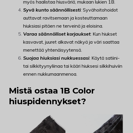
myös haalistaa hiusväriä, mukaan lukien 1B.
Syvä kunto säännöllisesti
: Syvähoitohoidot
auttavat ravitsemaan ja kosteuttamaan
hiuksiasi pitäen ne terveinä ja eloisina.
Varaa säännölliset korjaukset
: Kun hiukset
kasvavat, juuret alkavat näkyä ja väri saattaa
menettää yhtenäisyytensä.
Suojaa hiuksiasi nukkuessasi
: Käytä satiini-
tai silkkityynyliinaa tai kääri hiuksesi silkkihuiviin
ennen nukkumaanmenoa.
Mistä ostaa 1B Color
hiuspidennykset?