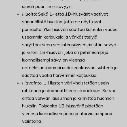
useampaan ihon sävyyn.
Huolto
: Sekä 1- että 1B-hiusvärit vaativat
säännöllistä huoltoa, jotta ne näyttävät
parhaalta. Yksi hiusväri saattaa kuitenkin vaatia
useammin korjauksia ja värikäsittelyjä
säilyttääkseen sen intensiivisen mustan sävyn
ja kiillon. 1B-hiusväri, joka on pehmeämpi ja
luonnollisempi sävy, on yleensä
anteeksiantavampi uudelleenkasvun suhteen ja
saattaa vaatia harvemmin korjauksia.
Havainto
: 1 Hiusten väri yhdistetään usein
rohkeaan ja dramaattiseen ulkonäköön. Se voi
antaa vahvan lausunnon ja kiinnittää huomion
hiuksiin. Toisaalta 1B-hiusväriä pidetään
yleensä luonnollisempana ja aliarvioitumpana
valintana.