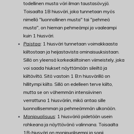
todellinen musta väri ilman taustasävyjä.
Toisaalta 1B hiusväri, joka tunnetaan myös
nimellä "luonnollinen musta" tai "pehmeä
musta", on hieman pehmeämpi ja vaaleampi
kuin 1 hiusväri.
Paistaa
: 1 hiusväri tunnetaan voimakkaasta
kiiltostaan ja heijastavista ominaisuuksistaan.
Sillä on yleensä korkeakiiltoinen viimeistely, joka
voi saada hiukset näyttämään sileiltä ja
kiiltäviltä. Sitä vastoin 1 B:n hiusvärillä on
hillitympi kiilto. Sillä on edelleen terve kiilto,
mutta se on vähemmän intensiivinen
verrattuna 1 hiusväriin, mikä antaa sille
luonnollisemman ja pehmeämmän ulkonäön.
Monipuolisuus
: 1 hiusväriä pidetään usein
rohkeana ja näyttävänä valinnana. Toisaalta
1B-hiusväri on monipuolisempi ja sopii