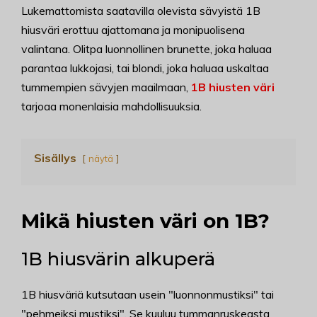
Lukemattomista saatavilla olevista sävyistä 1B
hiusväri erottuu ajattomana ja monipuolisena
valintana. Olitpa luonnollinen brunette, joka haluaa
parantaa lukkojasi, tai blondi, joka haluaa uskaltaa
tummempien sävyjen maailmaan,
1B hiusten väri
tarjoaa monenlaisia mahdollisuuksia.
Sisällys
näytä
Mikä hiusten väri on 1B?
1B hiusvärin alkuperä
1B hiusväriä kutsutaan usein "luonnonmustiksi" tai
"pehmeiksi mustiksi". Se kuuluu tummanruskeasta