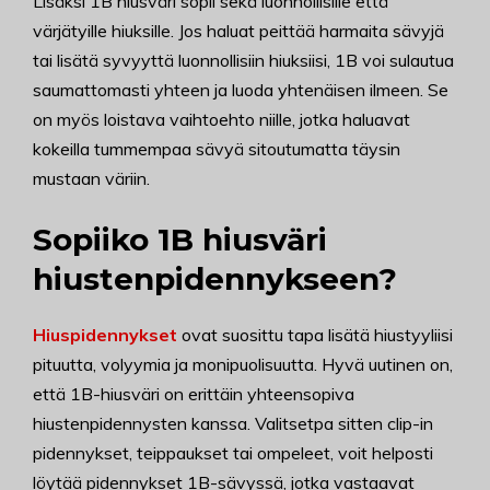
Lisäksi 1B hiusväri sopii sekä luonnollisille että
värjätyille hiuksille. Jos haluat peittää harmaita sävyjä
tai lisätä syvyyttä luonnollisiin hiuksiisi, 1B voi sulautua
saumattomasti yhteen ja luoda yhtenäisen ilmeen. Se
on myös loistava vaihtoehto niille, jotka haluavat
kokeilla tummempaa sävyä sitoutumatta täysin
mustaan väriin.
Sopiiko 1B hiusväri
hiustenpidennykseen?
Hiuspidennykset
ovat suosittu tapa lisätä hiustyyliisi
pituutta, volyymia ja monipuolisuutta. Hyvä uutinen on,
että 1B-hiusväri on erittäin yhteensopiva
hiustenpidennysten kanssa. Valitsetpa sitten clip-in
pidennykset, teippaukset tai ompeleet, voit helposti
löytää pidennykset 1B-sävyssä, jotka vastaavat