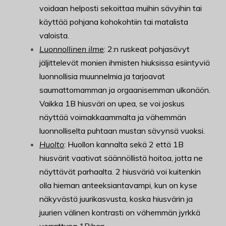
voidaan helposti sekoittaa muihin sävyihin tai
käyttää pohjana kohokohtiin tai matalista
valoista.
Luonnollinen ilme
: 2:n ruskeat pohjasävyt
jäljittelevät monien ihmisten hiuksissa esiintyviä
luonnollisia muunnelmia ja tarjoavat
saumattomamman ja orgaanisemman ulkonäön.
Vaikka 1B hiusväri on upea, se voi joskus
näyttää voimakkaammalta ja vähemmän
luonnolliselta puhtaan mustan sävynsä vuoksi.
Huolto
: Huollon kannalta sekä 2 että 1B
hiusvärit vaativat säännöllistä hoitoa, jotta ne
näyttävät parhaalta. 2 hiusväriä voi kuitenkin
olla hieman anteeksiantavampi, kun on kyse
näkyvästä juurikasvusta, koska hiusvärin ja
juurien välinen kontrasti on vähemmän jyrkkä
verrattuna 1B:hen.