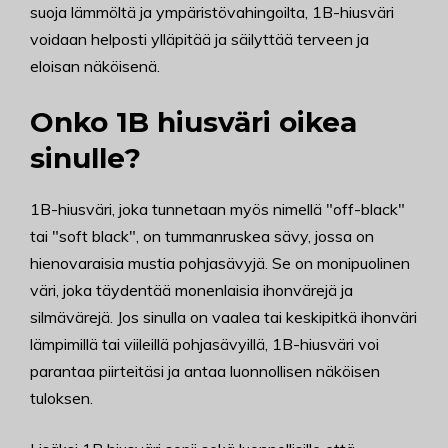
suoja lämmöltä ja ympäristövahingoilta, 1B-hiusväri
voidaan helposti ylläpitää ja säilyttää terveen ja
eloisan näköisenä.
Onko 1B hiusväri oikea
sinulle?
1B-hiusväri, joka tunnetaan myös nimellä "off-black"
tai "soft black", on tummanruskea sävy, jossa on
hienovaraisia mustia pohjasävyjä. Se on monipuolinen
väri, joka täydentää monenlaisia ihonvärejä ja
silmävärejä. Jos sinulla on vaalea tai keskipitkä ihonväri
lämpimillä tai viileillä pohjasävyillä, 1B-hiusväri voi
parantaa piirteitäsi ja antaa luonnollisen näköisen
tuloksen.