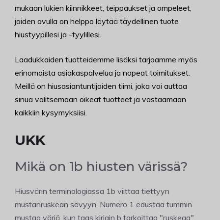
mukaan lukien kiinnikkeet, teippaukset ja ompeleet,
joiden avulla on helppo löytää täydellinen tuote
hiustyypillesi ja -tyylillesi.
Laadukkaiden tuotteidemme lisäksi tarjoamme myös
erinomaista asiakaspalvelua ja nopeat toimitukset.
Meillä on hiusasiantuntijoiden tiimi, joka voi auttaa
sinua valitsemaan oikeat tuotteet ja vastaamaan
kaikkiin kysymyksiisi.
UKK
Mikä on 1b hiusten värissä?
Hiusvärin terminologiassa 1b viittaa tiettyyn
mustanruskean sävyyn. Numero 1 edustaa tummin
mustaa väriä, kun taas kirjain b tarkoittaa "ruskeaa".