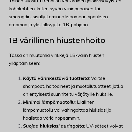
Toinen suosittu trendi on värikkäiden jalokivisävyisten
kohokohtien, kuten syvän viininpunaisen tai
smaragdin, sisällyttäminen lisäämään ripauksen
draamaa ja yksilöllisyyttä 1B-pohjaan.
1B värillinen hiustenhoito
Tässä on muutamia vinkkejä 1B-värin hiusten
ylläpitämiseen:
Käytä värinkestäviä tuotteita
: Valitse
shampoot, hoitoaineet ja muotoilutuotteet, jotka
on erityisesti suunniteltu värjätyille hiuksille.
Minimoi lämpömuotoilu
: Liiallinen
lämpömuotoilu voi vahingoittaa hiuksiasi ja
haalistaa väriä nopeammin.
Suojaa hiuksiasi auringolta
: UV-säteet voivat