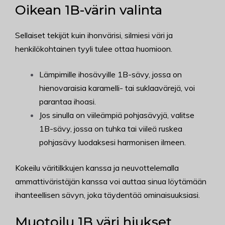
Oikean 1B-värin valinta
Sellaiset tekijät kuin ihonvärisi, silmiesi väri ja
henkilökohtainen tyyli tulee ottaa huomioon.
Lämpimille ihosävyille 1B-sävy, jossa on
hienovaraisia karamelli- tai suklaavärejä, voi
parantaa ihoasi.
Jos sinulla on viileämpiä pohjasävyjä, valitse
1B-sävy, jossa on tuhka tai viileä ruskea
pohjasävy luodaksesi harmonisen ilmeen.
Kokeilu väritilkkujen kanssa ja neuvottelemalla
ammattiväristäjän kanssa voi auttaa sinua löytämään
ihanteellisen sävyn, joka täydentää ominaisuuksiasi.
Muotoilu 1B väri hiukset