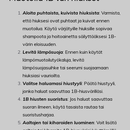
Aloita puhtaista, kuivista hiuksista
: Varmista,
että hiuksesi ovat puhtaat ja kuivat ennen
muotoilua. Käytä värjätyille hiuksille sopivaa
shampoota ja hoitoainetta säilyttääksesi 1B-
värin eloisuuden.
Levitä lämpösuoja
: Ennen kuin käytät
lämpömuotoilutyökaluja, levitä
lämpösuojasuihke tai seerumi suojaamaan
hiuksiasi vaurioilta.
Valitse haluamasi hiustyyli
: Päätä hiustyyli,
jonka haluat saavuttaa 1B-hiusvärilläsi.
1B hiusten suoristus
: Jos haluat saavuttaa
suoran ilmeen, käytä tasaista rautaa tai
suoristusharjaa.
Aaltojen tai kiharoiden luominen
: Voit lisätä