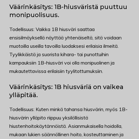
Väärinkäsitys: 1B-hiusväristä puuttuu
monipuolisuus.
Todellisuus: Vaikka 1B hiusväri saattaa
ensisilmäyksellä näyttää yhtenäiseltä, sitä voidaan
muotoilla useilla tavoilla luodaksesi erilaisia ilmeitä.
Tyylikkäistä ja suorista kihara- tai punottuihin
kampauksiin 1B-hiusväri voi olla monipuolinen ja
mukautettavissa erilaisiin tyylitottumuksiin.
Väärinkäsitys: 1B hiusväriä on vaikea
ylläpitää.
Todellisuus: Kuten minkä tahansa hiusvärin, myös 1B-
hiusvärin ylläpito riippuu yksilöllisistä
hiustenhoitokäytännöistä. Asianmukaisella hoidolla,
mukaan lukien säännöllinen hoito, kosteuttaminen ja