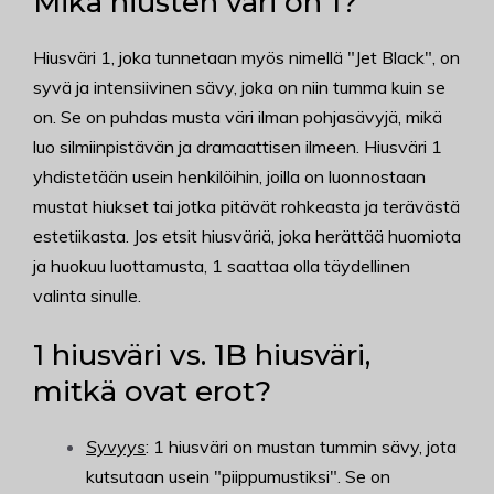
Mikä hiusten väri on 1?
Hiusväri 1, joka tunnetaan myös nimellä "Jet Black", on
syvä ja intensiivinen sävy, joka on niin tumma kuin se
on. Se on puhdas musta väri ilman pohjasävyjä, mikä
luo silmiinpistävän ja dramaattisen ilmeen. Hiusväri 1
yhdistetään usein henkilöihin, joilla on luonnostaan
mustat hiukset tai jotka pitävät rohkeasta ja terävästä
estetiikasta. Jos etsit hiusväriä, joka herättää huomiota
ja huokuu luottamusta, 1 saattaa olla täydellinen
valinta sinulle.
1 hiusväri vs. 1B hiusväri,
mitkä ovat erot?
Syvyys
: 1 hiusväri on mustan tummin sävy, jota
kutsutaan usein "piippumustiksi". Se on