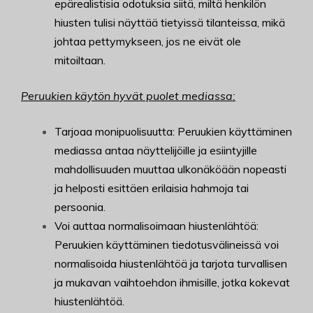
epärealistisia odotuksia siitä, miltä henkilön
hiusten tulisi näyttää tietyissä tilanteissa, mikä
johtaa pettymykseen, jos ne eivät ole
mitoiltaan.
Peruukien käytön hyvät puolet mediassa:
Tarjoaa monipuolisuutta: Peruukien käyttäminen
mediassa antaa näyttelijöille ja esiintyjille
mahdollisuuden muuttaa ulkonäköään nopeasti
ja helposti esittäen erilaisia hahmoja tai
persoonia.
Voi auttaa normalisoimaan hiustenlähtöä:
Peruukien käyttäminen tiedotusvälineissä voi
normalisoida hiustenlähtöä ja tarjota turvallisen
ja mukavan vaihtoehdon ihmisille, jotka kokevat
hiustenlähtöä.