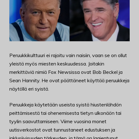
Peruukkikulttuuri ei rajoitu vain naisiin, vaan se on ollut
yleistä myös miesten keskuudessa. Joitakin
merkittäviä nimiä Fox Newsissa ovat Bob Beckel ja
Sean Hannity. He ovat päättäneet käyttää peruukkeja
näytöllä eri syistä.
Peruukkeja käytetään useista syistä hiustenlähdön
peittämisestä tai ohenemisesta tietyn ulkonäön tai
tyylin saavuttamiseen. Viime vuosina monet
uutisverkostot ovat tunnustaneet edustuksen ja
inklusiivisuuden tärkeyden, ja tämä on laajentunut