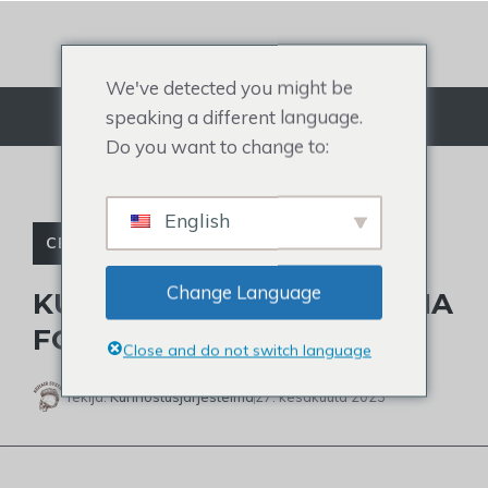
Siirry
sisältöön
We've detected you might be
speaking a different language.
Valikko
Do you want to change to:
English
CELEBRITY TOUPEE
Change Language
KUKA KÄYTTÄÄ PERUUKKIA
FOX NEWSISSA?
Close and do not switch language
Tekijä:
Kunnostusjärjestelmä
27. kesäkuuta 2023