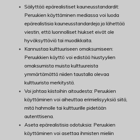
Säilyttää epärealistiset kauneusstandardit:
Peruukien käyttäminen mediassa voi luoda
epärealistisia kauneusstandardeja ja lähettää
viestin, että luonnolliset hiukset eivät ole
hyväksyttäviä tai muodikkaita.
Kannustaa kulttuuriseen omaksumiseen:
Peruukkien käyttö voi edistää hiustyylien
omaksumista muista kulttuureista
ymmärtämättä niiden taustalla olevaa
kulttuurista merkitystä.
Voi johtaa kiistoihin aitoudesta: Peruukien
käyttäminen voi aiheuttaa erimielisyyksiä siitä,
mitä hahmolle tai kulttuurille pidetään
autenttisena.
Aseta epärealistisia odotuksia: Peruukien
käyttäminen voi asettaa ihmisten mieliin