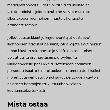
mediapersoonallisuudet voivat valita useista eri
vaihtoehdoista, joiden avulla he voivat muokata
ulkonäköään luonnollisemmasta ulkonäöstä
dramaattisempiin.
Jotkut uutisankkurit ja kirjeenvaihtajat valitsevat
luonnollisen näköiset peruukit, jotka jäljittelevät heidän
omaa hiusten rakennetta ja väriä, kun taas toiset
voivat valita dramaattisempia tyylejä tai
kirkkaanvärisiä peruukkeja lisätäkseen ripauksen
persoonallisuutta tai erottuakseen kamerasta. Lisäksi
monet uutisverkostot omaksuvat peruukkien käytön
erilaisten hahmojen tai kulttuurihenkilöiden
kuvaamiseksi tarkasti.
Mistä ostaa