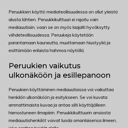
Peruukkien käyttö mediateollisuudessa on ollut yleistä
alusta lähtien. Peruukkikulttuuri ei rajoitu vain
mediauutisiin, vaan se on myös laajalti hyväksytty
viihdeteollisuudessa. Peruukeja käytetään
parantamaan kauneutta, muuttamaan hiustyyliä ja
esittämään erilaista hahmoa näytöllä.
Peruukien vaikutus
ulkonäköön ja esillepanoon
Peruukien käyttäminen mediauutisissa voi vaikuttaa
henkilön ulkonäköön ja esitykseen. Se voi kuvata
ammattimaista kuvaa ja antaa silti käyttäjälleen
hienostuneen ilmapiirin. Peruukkikulttuurin ansiosta
mediauutishenkilöt voivat luoda omanlaisensa ilmeen,