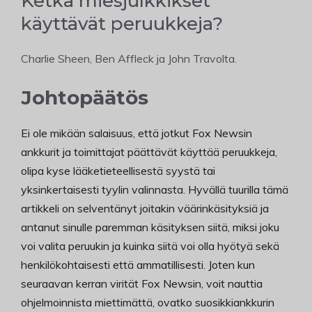
Ketkä miesjulkkikset
käyttävät peruukkeja?
Charlie Sheen, Ben Affleck ja John Travolta.
Johtopäätös
Ei ole mikään salaisuus, että jotkut Fox Newsin
ankkurit ja toimittajat päättävät käyttää peruukkeja,
olipa kyse lääketieteellisestä syystä tai
yksinkertaisesti tyylin valinnasta. Hyvällä tuurilla tämä
artikkeli on selventänyt joitakin väärinkäsityksiä ja
antanut sinulle paremman käsityksen siitä, miksi joku
voi valita peruukin ja kuinka siitä voi olla hyötyä sekä
henkilökohtaisesti että ammatillisesti. Joten kun
seuraavan kerran virität Fox Newsin, voit nauttia
ohjelmoinnista miettimättä, ovatko suosikkiankkurin