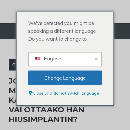
Siirry
sisältöön
We've detected you might be
speaking a different language.
Valikko
Do you want to change to:
English
CELEBRITY TOUPEE
Change Language
JOHNNY DEPPIN
MUUTTUNUT HIUSRAJA:
Close and do not switch language
KÄYTTÄÄKÖ HÄN TUPPIA
VAI OTTAAKO HÄN
HIUSIMPLANTIN?