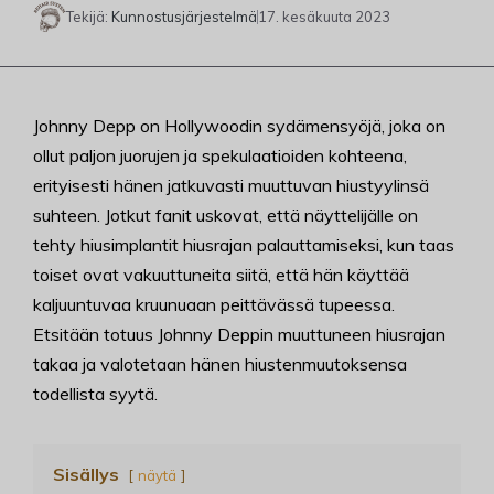
Tekijä:
Kunnostusjärjestelmä
17. kesäkuuta 2023
Johnny Depp on Hollywoodin sydämensyöjä, joka on
ollut paljon juorujen ja spekulaatioiden kohteena,
erityisesti hänen jatkuvasti muuttuvan hiustyylinsä
suhteen. Jotkut fanit uskovat, että näyttelijälle on
tehty hiusimplantit hiusrajan palauttamiseksi, kun taas
toiset ovat vakuuttuneita siitä, että hän käyttää
kaljuuntuvaa kruunuaan peittävässä tupeessa.
Etsitään totuus Johnny Deppin muuttuneen hiusrajan
takaa ja valotetaan hänen hiustenmuutoksensa
todellista syytä.
Sisällys
näytä