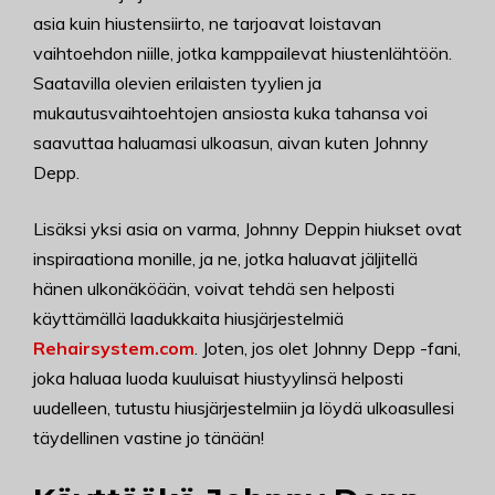
asia kuin hiustensiirto, ne tarjoavat loistavan
vaihtoehdon niille, jotka kamppailevat hiustenlähtöön.
Saatavilla olevien erilaisten tyylien ja
mukautusvaihtoehtojen ansiosta kuka tahansa voi
saavuttaa haluamasi ulkoasun, aivan kuten Johnny
Depp.
Lisäksi yksi asia on varma, Johnny Deppin hiukset ovat
inspiraationa monille, ja ne, jotka haluavat jäljitellä
hänen ulkonäköään, voivat tehdä sen helposti
käyttämällä laadukkaita hiusjärjestelmiä
Rehairsystem.com
. Joten, jos olet Johnny Depp -fani,
joka haluaa luoda kuuluisat hiustyylinsä helposti
uudelleen, tutustu hiusjärjestelmiin ja löydä ulkoasullesi
täydellinen vastine jo tänään!