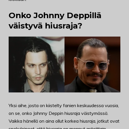
Onko Johnny Deppillä
väistyvä hiusraja?
Yksi aihe, josta on kiistelty fanien keskuudessa vuosia,
on se, onko Johnny Deppin hiusraja väistymässä.
Vaikka hänellä on aina ollut korkea hiusraja, jotkut ovat
spekuloineet, että hiusraja on mennyt asteittain