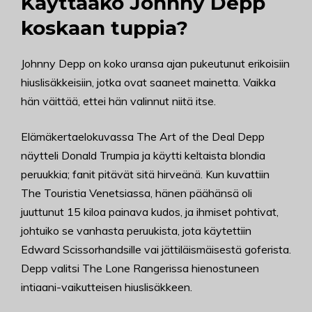
Käyttääkö Johnny Depp
koskaan tuppia?
Johnny Depp on koko uransa ajan pukeutunut erikoisiin
hiuslisäkkeisiin, jotka ovat saaneet mainetta. Vaikka
hän väittää, ettei hän valinnut niitä itse.
Elämäkertaelokuvassa The Art of the Deal Depp
näytteli Donald Trumpia ja käytti keltaista blondia
peruukkia; fanit pitävät sitä hirveänä. Kun kuvattiin
The Touristia Venetsiassa, hänen päähänsä oli
juuttunut 15 kiloa painava kudos, ja ihmiset pohtivat,
johtuiko se vanhasta peruukista, jota käytettiin
Edward Scissorhandsille vai jättiläismäisestä goferista.
Depp valitsi The Lone Rangerissa hienostuneen
intiaani-vaikutteisen hiuslisäkkeen.