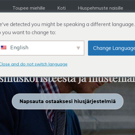
Toupee miehille
Koti
Hiuspehmuste naisille
've detected you might be speaking a different language.
 you want to change to:
English
HIUSJÄRJESTELMÄ
Change Languag
 hiuspehmusteesta, hiustensu
Close and do not switch language
ishiuskoristeesta ja hiustenlä
Napsauta ostaaksesi hiusjärjestelmiä