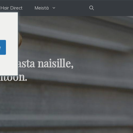
Hair Direct
Meistä
e
ojasta naisille,
htöön.