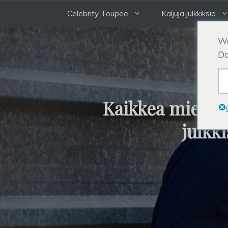
Siirry
Celebrity Toupee
Kaljuja julkkiksia
sisältöön
We
Do
Kaikkea miesten
julkk