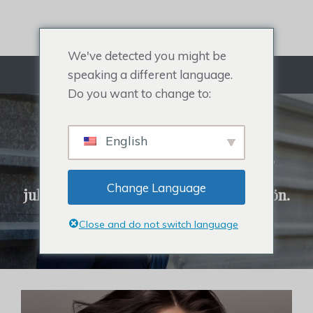
Siirry
sisältöön
We've detected you might be
speaking a different language.
Valikko
Do you want to change to:
HIUSJÄRJESTELMÄ
English
Kaikkea miesten hiuspehmusteesta,
hiustensuojasta naisille,
Change Language
julkkishiuskoristeesta ja hiustenlähtöön.
Close and do not switch language
Napsauta ostaaksesi hiusjärjestelmiä