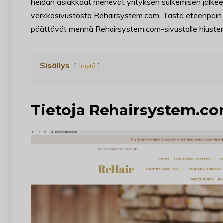
heidän asiakkaat menevät yrityksen sulkemisen jälke
verkkosivustosta Rehairsystem.com. Tästä eteenpäin
päättävät mennä Rehairsystem.com-sivustolle hiusten
Sisällys
näytä
Tietoja Rehairsystem.co