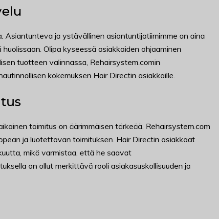
velu
 Asiantunteva ja ystävällinen asiantuntijatiimimme on aina
i huolissaan. Olipa kyseessä asiakkaiden ohjaaminen
llisen tuotteen valinnassa, Rehairsystem.comin
autinnollisen kokemuksen Hair Directin asiakkaille.
itus
ikainen toimitus on äärimmäisen tärkeää. Rehairsystem.com
an ja luotettavan toimituksen. Hair Directin asiakkaat
kuutta, mikä varmistaa, että he saavat
uksella on ollut merkittävä rooli asiakasuskollisuuden ja