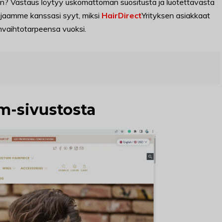
en? Vastaus löytyy uskomattoman suositusta ja luotettavasta
 jaamme kanssasi syyt, miksi
HairDirect
Yrityksen asiakkaat
vaihtotarpeensa vuoksi.
m-sivustosta