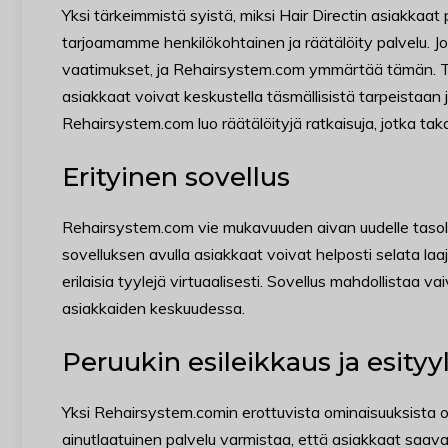
Yksi tärkeimmistä syistä, miksi Hair Directin asiakka
tarjoamamme henkilökohtainen ja räätälöity palvelu. Jo
vaatimukset, ja Rehairsystem.com ymmärtää tämän. Ta
asiakkaat voivat keskustella täsmällisistä tarpeistaan 
Rehairsystem.com luo räätälöityjä ratkaisuja, jotka tak
Erityinen sovellus
Rehairsystem.com vie mukavuuden aivan uudelle tasolle
sovelluksen avulla asiakkaat voivat helposti selata laa
erilaisia tyylejä virtuaalisesti. Sovellus mahdollistaa 
asiakkaiden keskuudessa.
Peruukin esileikkaus ja esityy
Yksi Rehairsystem.comin erottuvista ominaisuuksista on
ainutlaatuinen palvelu varmistaa, että asiakkaat saava