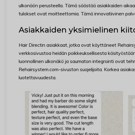
ulkonäön perusteella. Tämä säästää asiakkaiden aikaa 
tulokset ovat moitteettomia. Tämä innovatiivinen palvel
Asiakkaiden yksimielinen kiit
Hair Directin asiakkaat, jotka ovat käyttäneet Rehairs
verkkosivustoa heidän poikkeuksellisesta käsityöstään
luonnollinen ulkonäkö ja saumaton integrointi ovat tehn
Rehairsystem.com-sivuston suojelijoita. Korkea asiaka
luotettavuudesta.