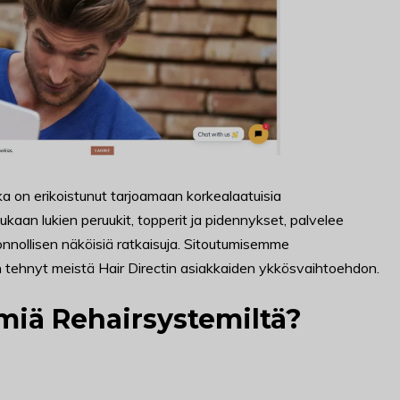
 on erikoistunut tarjoamaan korkealaatuisia
ukaan lukien peruukit, topperit ja pidennykset, palvelee
luonnollisen näköisiä ratkaisuja. Sitoutumisemme
on tehnyt meistä Hair Directin asiakkaiden ykkösvaihtoehdon.
lmiä Rehairsystemiltä?