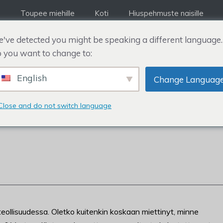
Toupee miehille
Koti
Hiuspehmuste naisille
've detected you might be speaking a different language.
 you want to change to:
English
Change Languag
CT -YHTIÖN ASIAKK
Close and do not switch language
teollisuudessa. Oletko kuitenkin koskaan miettinyt, minne