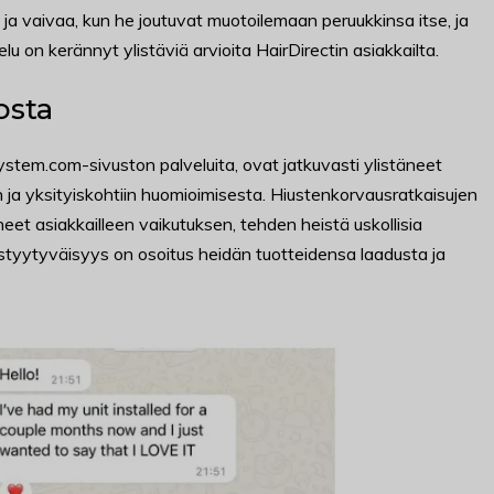
ja vaivaa, kun he joutuvat muotoilemaan peruukkinsa itse, ja
u on kerännyt ylistäviä arvioita HairDirectin asiakkailta.
osta
ystem.com-sivuston palveluita, ovat jatkuvasti ylistäneet
 ja yksityiskohtiin huomioimisesta. Hiustenkorvausratkaisujen
eet asiakkailleen vaikutuksen, tehden heistä uskollisia
styytyväisyys on osoitus heidän tuotteidensa laadusta ja