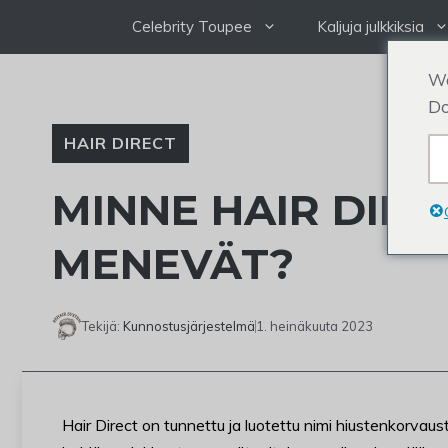
Siirry
Celebrity Toupee
Kaljuja julkkiksia
sisältöön
We
Do
HAIR DIRECT
MINNE HAIR DIRE
MENEVÄT?
Tekijä:
Kunnostusjärjestelmä
1. heinäkuuta 2023
Hair Direct on tunnettu ja luotettu nimi hiustenkorvaus