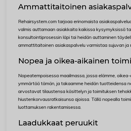
Ammattitaitoinen asiakaspal
Rehairsystem.com tarjoaa erinomaista asiakaspalvelua.
valmis auttamaan asiakkaita kaikissa kysymyksissä ta
konsultointiprosessin läpi tai heidän auttaminen täyde
ammattitaitoinen asiakaspalvelu varmistaa sujuvan ja n
Nopea ja oikea-aikainen toim
Nopeatempoisessa maailmassa, jossa elämme, oikea-a
ymmärtää tämän, ja takaamme heidän tuotteidensa nope
arvostavat tilaustensa käsittelyn ja toimituksen tehok
hiustenkorvausratkaisunsa ajoissa. Tällä nopealla toimit
luottamuksen rakentamisessa.
Laadukkaat peruukit