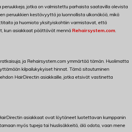
peruukkeja, jotka on valmistettu parhaista saatavilla olevista
den peruukkien kestävyyttä ja luonnollista ulkonäköä, mikä
taito ja huomiota yksityiskohtiin varmistavat, että
vät, kun asiakkaat päättävät mennä
Rehairsystem.com
.
ausratkaisuja, ja Rehairsystem.com ymmärtää tämän. Huolimatta
äilyttämään kilpailukykyiset hinnat. Tämä sitoutuminen
hdon HairDirectin asiakkaille, jotka etsivät vastinetta
HairDirectin asiakkaat ovat löytäneet luotettavan kumppanin
tamaan myös tupeja tai hiuslisäkkeitä, älä odota, vaan mene