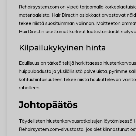
Rehairsystem.com on ylpeä tarjoamalla korkealaatuisia 
materiaaleista. Hair Directin asiakkaat arvostavat näi
tekee niistä suosituimman valinnan. Moitteeton ammatti
HairDirectin asettamat korkeat laatustandardit säily
Kilpailukykyinen hinta
Edullisuus on tärkeä tekijä harkittaessa hiustenkorv
huippulaadusta ja yksilöllisistä palveluista, pyrimme s
kohtuuhintaisuuteen tekee niistä houkuttelevan vaihtoe
rahoilleen.
Johtopäätös
Täydellisten hiustenkorvausratkaisujen löytämisessä 
Rehairsystem.com-sivustosta. Jos olet kiinnostunut os