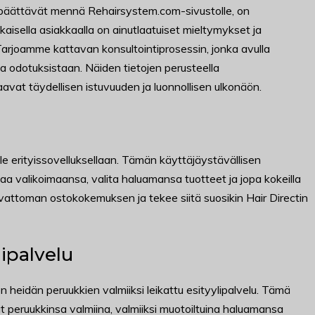
at päättävät mennä Rehairsystem.com-sivustolle, on
kaisella asiakkaalla on ainutlaatuiset mieltymykset ja
rjoamme kattavan konsultointiprosessin, jonka avulla
ja odotuksistaan. Näiden tietojen perusteella
aavat täydellisen istuvuuden ja luonnollisen ulkonäön.
 erityissovelluksellaan. Tämän käyttäjäystävällisen
jaa valikoimaansa, valita haluamansa tuotteet ja jopa kokeilla
vaivattoman ostokokemuksen ja tekee siitä suosikin Hair Directin
lipalvelu
 heidän peruukkien valmiiksi leikattu esityylipalvelu. Tämä
t peruukkinsa valmiina, valmiiksi muotoiltuina haluamansa