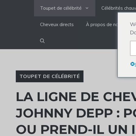
Aller
Toupet de célébrité
Célébrités chau
au
contenu
We
Cheveux directs
À propos de nous
Do
TOUPET DE CÉLÉBRITÉ
LA LIGNE DE CHE
JOHNNY DEPP : P
OU PREND-IL UN 