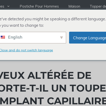
ves
Postiche Pour Hommes
Maison
Topper d
've detected you might be speaking a different language.
 you want to change to:
English
Change Languag
Close and do not switch language
VEUX ALTÉRÉE DE
ORTE-T-IL UN TOUP
IMPLANT CAPILLAIRE