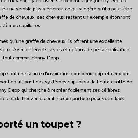
fe de cheveux, il y a plusieurs indications que Johnny Depp a
lée ne semble plus s'éclaircir, ce qui suggère qu'il a peut-être
e greffe de cheveux, ses cheveux restent un exemple étonnant
ystèmes capillaires.
mes qu'une greffe de cheveux, ils offrent une excellente
eveux. Avec différents styles et options de personnalisation
ité, tout comme Johnny Depp.
pp sont une source d'inspiration pour beaucoup, et ceux qui
ment en utilisant des systèmes capillaires de haute qualité de
hnny Depp qui cherche à recréer facilement ses célèbres
aires et de trouver la combinaison parfaite pour votre look
porté un toupet ?