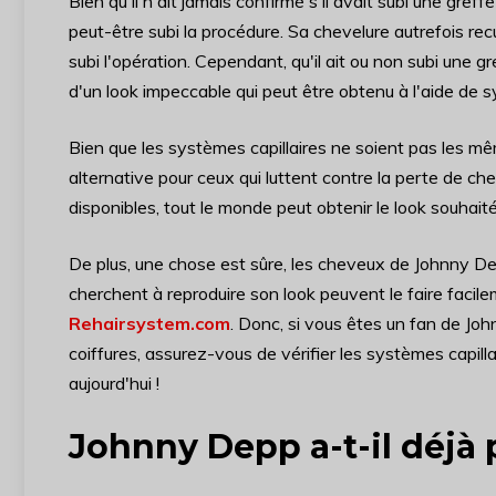
Bien qu'il n'ait jamais confirmé s'il avait subi une gref
peut-être subi la procédure. Sa chevelure autrefois recu
subi l'opération. Cependant, qu'il ait ou non subi un
d'un look impeccable qui peut être obtenu à l'aide de s
Bien que les systèmes capillaires ne soient pas les mê
alternative pour ceux qui luttent contre la perte de ch
disponibles, tout le monde peut obtenir le look souha
De plus, une chose est sûre, les cheveux de Johnny De
cherchent à reproduire son look peuvent le faire facile
Rehairsystem.com
. Donc, si vous êtes un fan de Jo
coiffures, assurez-vous de vérifier les systèmes capill
aujourd'hui !
Johnny Depp a-t-il déjà 