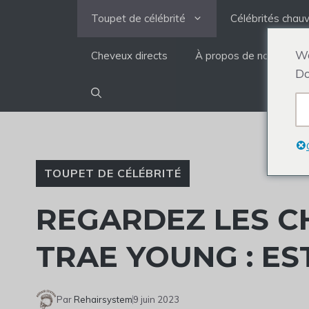
Aller
Toupet de célébrité
Célébrités chau
au
contenu
We
Cheveux directs
À propos de nous
Do
TOUPET DE CÉLÉBRITÉ
REGARDEZ LES C
TRAE YOUNG : ES
Par
Rehairsystem
9 juin 2023