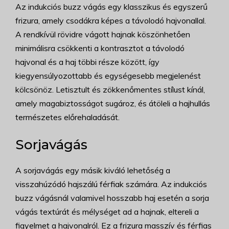
Az indukciós buzz vágás egy klasszikus és egyszerű
frizura, amely csodákra képes a távolodó hajvonallal.
A rendkívül rövidre vágott hajnak köszönhetően
minimálisra csökkenti a kontrasztot a távolodó
hajvonal és a haj többi része között, így
kiegyensúlyozottabb és egységesebb megjelenést
kölcsönöz. Letisztult és zökkenőmentes stílust kínál,
amely magabiztosságot sugároz, és átöleli a hajhullás
természetes előrehaladását.
Sorjavágás
A sorjavágás egy másik kiváló lehetőség a
visszahúzódó hajszálú férfiak számára. Az indukciós
buzz vágásnál valamivel hosszabb haj esetén a sorja
vágás textúrát és mélységet ad a hajnak, eltereli a
figyelmet a hajvonalról. Ez a frizura masszív és férfias