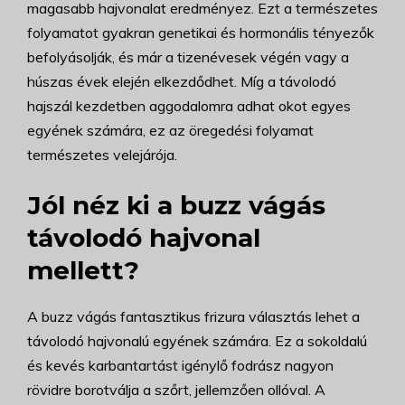
magasabb hajvonalat eredményez. Ezt a természetes
folyamatot gyakran genetikai és hormonális tényezők
befolyásolják, és már a tizenévesek végén vagy a
húszas évek elején elkezdődhet. Míg a távolodó
hajszál kezdetben aggodalomra adhat okot egyes
egyének számára, ez az öregedési folyamat
természetes velejárója.
Jól néz ki a buzz vágás
távolodó hajvonal
mellett?
A buzz vágás fantasztikus frizura választás lehet a
távolodó hajvonalú egyének számára. Ez a sokoldalú
és kevés karbantartást igénylő fodrász nagyon
rövidre borotválja a szőrt, jellemzően ollóval. A