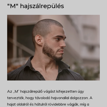
"M" hajszálrepülés
Az „M” hajszálrepülő vágást kifejezetten úgy
tervezték, hogy távolodó hajvonallal dolgozzon. A
hajat oldalról és hátulról rövidebbre vágják, míg a