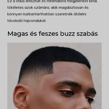
Ez a stílus letisztult és minimalista megjelenést kínál,
tökéletes azok számára, akik magabiztosan és
könnyen karbantarthatóan szeretnék átölelni
távolodó hajvonalukat.
Magas és feszes buzz szabás