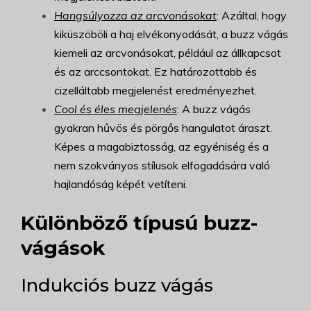
Hangsúlyozza az arcvonásokat
: Azáltal, hogy
kiküszöböli a haj elvékonyodását, a buzz vágás
kiemeli az arcvonásokat, például az állkapcsot
és az arccsontokat. Ez határozottabb és
cizelláltabb megjelenést eredményezhet.
Cool és éles megjelenés
: A buzz vágás
gyakran hűvös és pörgős hangulatot áraszt.
Képes a magabiztosság, az egyéniség és a
nem szokványos stílusok elfogadására való
hajlandóság képét vetíteni.
Különböző típusú buzz-
vágások
Indukciós buzz vágás