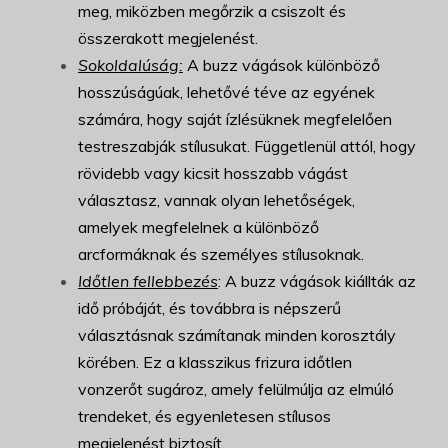
meg, miközben megőrzik a csiszolt és
összerakott megjelenést.
Sokoldalúság:
A buzz vágások különböző
hosszúságúak, lehetővé téve az egyének
számára, hogy saját ízlésüknek megfelelően
testreszabják stílusukat. Függetlenül attól, hogy
rövidebb vagy kicsit hosszabb vágást
választasz, vannak olyan lehetőségek,
amelyek megfelelnek a különböző
arcformáknak és személyes stílusoknak.
Időtlen fellebbezés
: A buzz vágások kiállták az
idő próbáját, és továbbra is népszerű
választásnak számítanak minden korosztály
körében. Ez a klasszikus frizura időtlen
vonzerőt sugároz, amely felülmúlja az elmúló
trendeket, és egyenletesen stílusos
megjelenést biztosít.