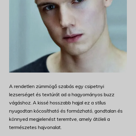
A rendetlen zümmögő szabás egy csipetnyi
lezserséget és textúrát ad a hagyományos buzz
vágáshoz. A kissé hosszabb hajjal ez a stílus
nyugodtan kócosítható és formázható, gondtalan és
könnyed megjelenést teremtve, amely átöleli a
természetes hajvonalat.