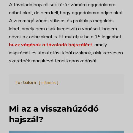
A távolodó hajszál sok férfi számára aggodalomra
adhat okot, de nem kell, hogy aggodalomra adjon okot.
A zümmögő vágás stílusos és praktikus megoldás
lehet, amely nem csak kiegészíti a vonásait, hanem
növeli az önbizalmat is. Itt mutatjuk be a 15 legjobbat
buzz vágások a távolodó hajszálért
, amely
inspirációt és útmutatást kínál azoknak, akik kecsesen
szeretnék magukévá tenni kopaszodását.
Tartalom
előadás
Mi az a visszahúzódó
hajszál?