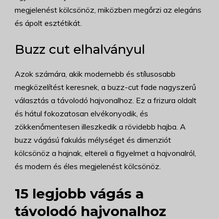
megjelenést kölcsönöz, miközben megőrzi az elegáns
és ápolt esztétikát.
Buzz cut elhalványul
Azok számára, akik modernebb és stílusosabb
megközelítést keresnek, a buzz-cut fade nagyszerű
választás a távolodó hajvonalhoz. Ez a frizura oldalt
és hátul fokozatosan elvékonyodik, és
zökkenőmentesen illeszkedik a rövidebb hajba. A
buzz vágású fakulás mélységet és dimenziót
kölcsönöz a hajnak, eltereli a figyelmet a hajvonalról,
és modern és éles megjelenést kölcsönöz.
15 legjobb vágás a
távolodó hajvonalhoz