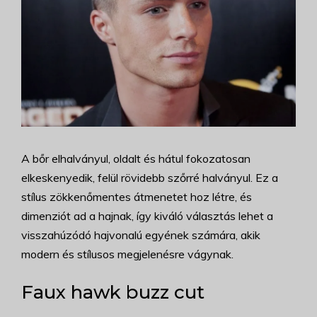
A bőr elhalványul, oldalt és hátul fokozatosan
elkeskenyedik, felül rövidebb szőrré halványul. Ez a
stílus zökkenőmentes átmenetet hoz létre, és
dimenziót ad a hajnak, így kiváló választás lehet a
visszahúzódó hajvonalú egyének számára, akik
modern és stílusos megjelenésre vágynak.
Faux hawk buzz cut