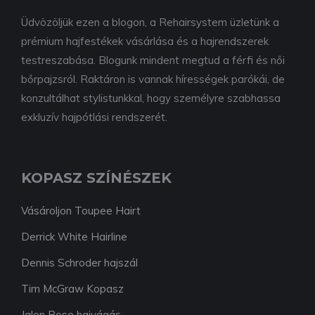
Üdvözöljük ezen a blogon, a Rehairsystem üzletünk a
prémium hajfestékek vásárlása és a hajrendszerek
testreszabása. Blogunk mindent megtud a férfi és női
bőrpajzsról. Raktáron is vannak hírességek parókái, de
konzultálhat stylistunkkal, hogy személyre szabhassa
exkluzív hajpótlási rendszerét.
KOPASZ SZÍNÉSZEK
Vásároljon Toupee Hairt
Derrick White Hairline
Dennis Schroder hajszál
Tim McGraw Kopasz
Jalen Rose hajvágás