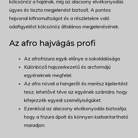
kölcsönöz a hajának, míg az alacsony elvékonyodás
ügyes és tiszta megjelenést biztosít. A pontos
hajvonal kifinomultságot és a részletekre való
odafigyelést kölcsönöz általános megjelenésének.
Az afro hajvágás profi
Az afrofrizura egyik előnye a sokoldalúsága.
Különböző hajszerkezetű és arcformájú
egyéneknek megfelel.
Az afro növeli a hangerőt és merész kijelentést
tesz, lehetővé téve az egyének számára, hogy
kifejezzék egyedi személyiségüket.
Ezenkívül az alacsony elvékonyodás biztosítja,
hogy a frizura ápolt és könnyen karbantartható
maradjon.