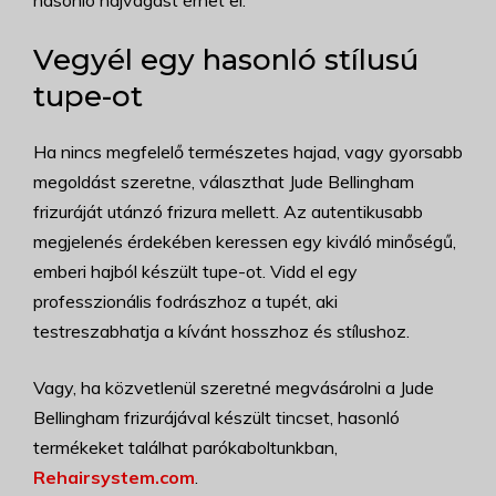
hasonló hajvágást érhet el.
Vegyél egy hasonló stílusú
tupe-ot
Ha nincs megfelelő természetes hajad, vagy gyorsabb
megoldást szeretne, választhat Jude Bellingham
frizuráját utánzó frizura mellett. Az autentikusabb
megjelenés érdekében keressen egy kiváló minőségű,
emberi hajból készült tupe-ot. Vidd el egy
professzionális fodrászhoz a tupét, aki
testreszabhatja a kívánt hosszhoz és stílushoz.
Vagy, ha közvetlenül szeretné megvásárolni a Jude
Bellingham frizurájával készült tincset, hasonló
termékeket találhat parókaboltunkban,
Rehairsystem.com
.