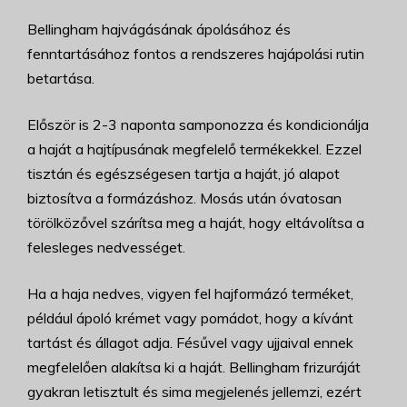
Bellingham hajvágásának ápolásához és
fenntartásához fontos a rendszeres hajápolási rutin
betartása.
Először is 2-3 naponta samponozza és kondicionálja
a haját a hajtípusának megfelelő termékekkel. Ezzel
tisztán és egészségesen tartja a haját, jó alapot
biztosítva a formázáshoz. Mosás után óvatosan
törölközővel szárítsa meg a haját, hogy eltávolítsa a
felesleges nedvességet.
Ha a haja nedves, vigyen fel hajformázó terméket,
például ápoló krémet vagy pomádot, hogy a kívánt
tartást és állagot adja. Fésűvel vagy ujjaival ennek
megfelelően alakítsa ki a haját. Bellingham frizuráját
gyakran letisztult és sima megjelenés jellemzi, ezért