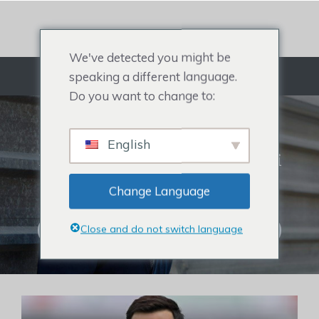
Ugrás
a
tartalomra
We've detected you might be
speaking a different language.
Menü
Do you want to change to:
HAJRENDSZER
English
Minden, ami a férfi hajfestékről, női
hajfedőről, híresség hajfestékről és
Change Language
hajhullásról szól.
Close and do not switch language
Kattintson a Hajrendszerek vásárlásához