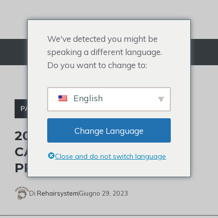
Salta
al
contenuto
We've detected you might be
speaking a different language.
Menù
Do you want to change to:
English
PARRUCCHINO PER UOMO
Change Language
20 HIGHLIGHTS PER
CAPELLI BIONDI DA
Close and do not switch language
PROVARE PER UOMO
Di
Rehairsystem
Giugno 29, 2023