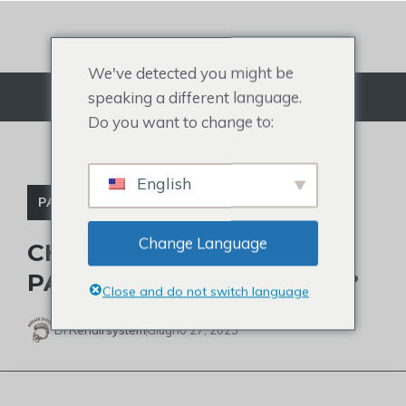
Salta
al
contenuto
We've detected you might be
speaking a different language.
Menù
Do you want to change to:
English
PARRUCCHINO DI CELEBRITÀ
Change Language
CHI INDOSSA UNA
PARRUCCA SU FOX NEWS?
Close and do not switch language
Di
Rehairsystem
Giugno 27, 2023