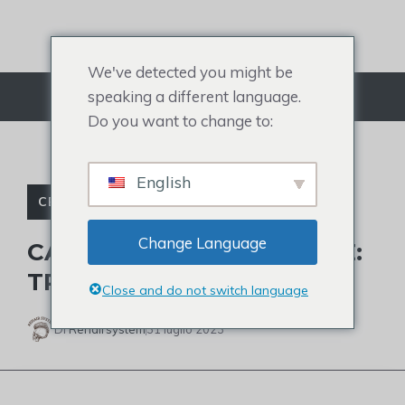
Salta
al
contenuto
We've detected you might be
speaking a different language.
Menù
Do you want to change to:
English
CELEBRITÀ CALVE
Change Language
CAPELLI DI ANDREW TATE:
TRAPIANTO O CALVIZIE?
Close and do not switch language
Di
Rehairsystem
31 luglio 2023