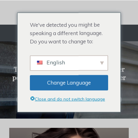
Salta
al
contenuto
We've detected you might be
speaking a different language.
Menù
Do you want to change to:
SISTEMA REHAIR
English
Tutto su parrucchino da uomo, topper
per capelli per donne, parrucchino per
Change Language
celebrità e perdita di capelli.
Close and do not switch language
Fare clic per acquistare sistemi di capelli