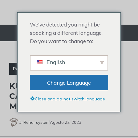
Salta
al
contenuto
We've detected you might be
speaking a different language.
Menù
Do you want to change to:
English
PARRUCCHINO DI CELEBRITÀ
Change Language
KURT COBAIN CON I
CAPELLI CORTI: 3 LOOK
Close and do not switch language
MIGLIORI
Di
Rehairsystem
Agosto 22, 2023