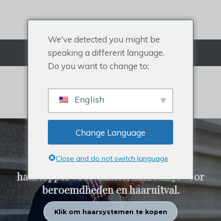
Doorgaan
naar
artikel
We've detected you might be
speaking a different language.
Menu
Do you want to change to:
Artikelen van Rehairsystem
English
Change Language
REHAIR SYSTEEM
Close and do not switch language
Alles over toupetje voor heren,
haartopper voor dames, haarstukje voor
beroemdheden en haaruitval.
Klik om haarsystemen te kopen