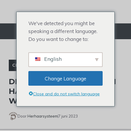
Doorgaan
naar
artikel
We've detected you might be
speaking a different language.
Menu
Do you want to change to:
English
CELEBRITY TOUPETJE
Change Language
DEAN MARTIN DRAAG EEN
HAARSTUKJE: IS HET EEN
Close and do not switch language
WAARHEID?
Door
Herhaarsysteem
7 juni 2023