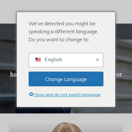
Doorgaan
naar
artikel
We've detected you might be
speaking a different language.
Menu
Do you want to change to:
REHAIR SYSTEEM
English
Alles over toupetje voor heren,
haartopper voor dames, haarstukje voor
Change Language
beroemdheden en haaruitval.
Close and do not switch language
Klik om haarsystemen te kopen