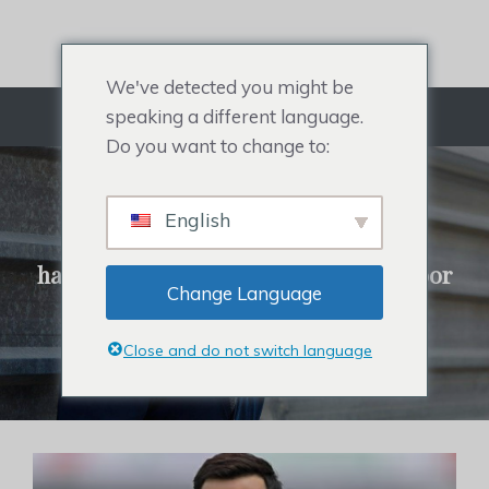
Doorgaan
naar
artikel
We've detected you might be
speaking a different language.
Menu
Do you want to change to:
REHAIR SYSTEEM
English
Alles over toupetje voor heren,
haartopper voor dames, haarstukje voor
Change Language
beroemdheden en haaruitval.
Close and do not switch language
Klik om haarsystemen te kopen