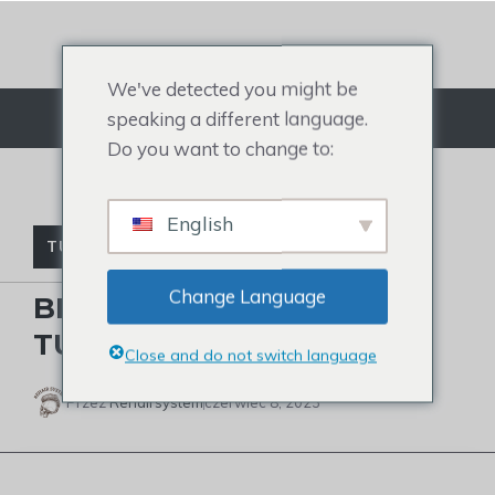
Przejdź
do
treści
We've detected you might be
speaking a different language.
Menu
Do you want to change to:
English
TUPECIK CELEBRYTKI
Change Language
BILL SELF: CZY NOSI
TUPECIK?
Close and do not switch language
Przez
Rehairsystem
czerwiec 8, 2023