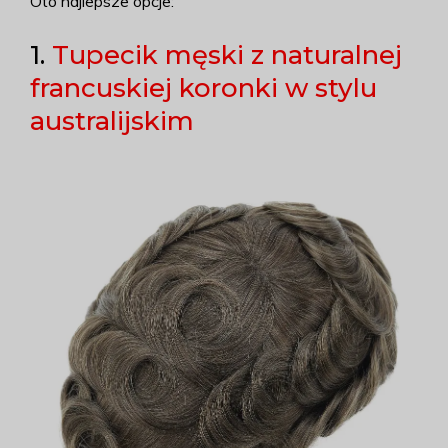
Oto najlepsze opcje:
1.
Tupecik męski z naturalnej
francuskiej koronki w stylu
australijskim