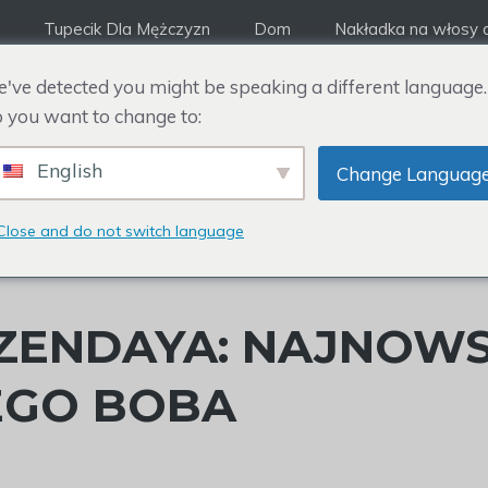
Tupecik Dla Mężczyzn
Dom
Nakładka na włosy d
've detected you might be speaking a different language.
 you want to change to:
English
Change Languag
Close and do not switch language
 ZENDAYA: NAJNOW
EGO BOBA