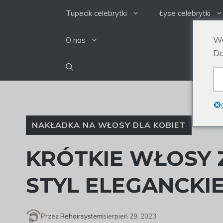
Przejdź
Tupecik celebrytki
Łyse celebrytki
do
treści
We
O nas
Do
NAKŁADKA NA WŁOSY DLA KOBIET
KRÓTKIE WŁOSY
STYL ELEGANCKI
Przez
Rehairsystem
sierpień 29, 2023