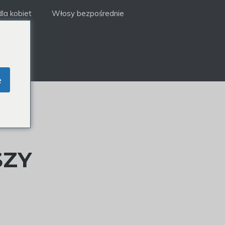
la kobiet
Włosy bezpośrednie
e
SZY