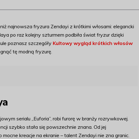
 niż najnowsza fryzura Zendayi z krótkimi włosami: elegancki
ya po raz kolejny szturmem podbiła świat fryzur dzięki
ykule poznasz szczegóły
Kultowy wygląd krótkich włosów
iągnąć tę modną fryzurę.
ya
owym serialu „Euforia”, robi furorę w branży rozrywkowej.
cji szybko stała się powszechnie znana. Od jej
ocne kreacje na ekranie – talent Zendayi nie zna granic.