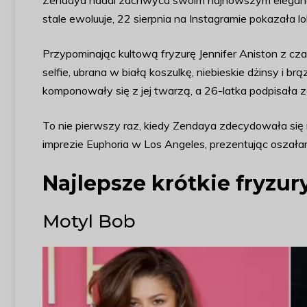
Zendaya nadal zachwyca swoim najnowszym elegancki
stale ewoluuje, 22 sierpnia na Instagramie pokazała lo
Przypominając kultową fryzurę Jennifer Aniston z cz
selfie, ubrana w białą koszulkę, niebieskie dżinsy i b
komponowały się z jej twarzą, a 26-latka podpisała 
To nie pierwszy raz, kiedy Zendaya zdecydowała się 
imprezie Euphoria w Los Angeles, prezentując oszała
Najlepsze krótkie fryzur
Motyl Bob