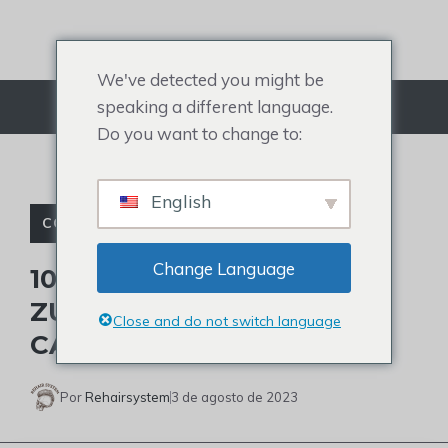
Ir
para
o
We've detected you might be
conteúdo
speaking a different language.
Cardápio
Do you want to change to:
English
CORTES DE CABELO PARA HOMENS
Change Language
10 MELHORES CORTES DE
ZUMBIDO PARA HOMENS
Close and do not switch language
CARECAS EM 2023
Por
Rehairsystem
3 de agosto de 2023