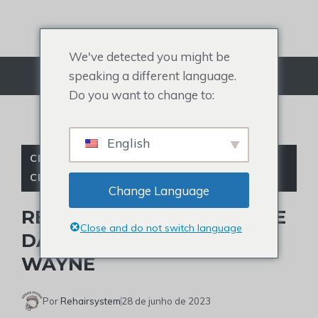
Ir
para
o
We've detected you might be
conteúdo
speaking a different language.
Cardápio
Do you want to change to:
English
CELEBRIDADES CARECAS
,
PERUCA DE
CELEBRIDADE
Change Language
REVELAÇÃO DA CALVÍCIE E
Close and do not switch language
DA PERUCA DE JOHN
WAYNE
Por
Rehairsystem
28 de junho de 2023