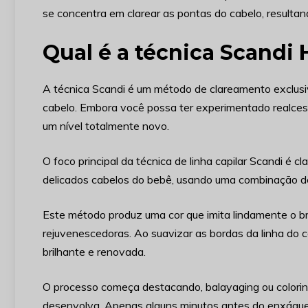
se concentra em clarear as pontas do cabelo, resulta
Qual é a técnica Scandi 
A técnica Scandi é um método de clareamento exclusiv
cabelo. Embora você possa ter experimentado realces 
um nível totalmente novo.
O foco principal da técnica de linha capilar Scandi é cl
delicados cabelos do bebê, usando uma combinação de
Este método produz uma cor que imita lindamente o bri
rejuvenescedoras. Ao suavizar as bordas da linha do c
brilhante e renovada.
O processo começa destacando, balayaging ou colorin
desenvolva. Apenas alguns minutos antes do enxágue,