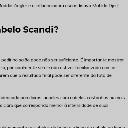
addie Ziegler e a influenciadora escandinava Matilda Djerf
abelo Scandi?
 pedir no salão pode não ser suficiente. É importante mostrar
ja, principalmente se ele não estiver familiarizado com as
rem que o resultado final pode ser diferente da foto de
 adequada para loiras, aqueles com cabelos castanhos ou mais
s claro que corresponda melhor à intensidade de suas
 seletivamente os cabelos do bebê e a linha do cabelo ao longo