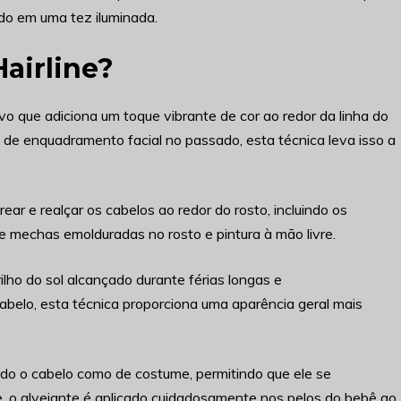
ndo em uma tez iluminada.
Hairline?
o que adiciona um toque vibrante de cor ao redor da linha do
de enquadramento facial no passado, esta técnica leva isso a
arear e realçar os cabelos ao redor do rosto, incluindo os
 mechas emolduradas no rosto e pintura à mão livre.
lho do sol alcançado durante férias longas e
abelo, esta técnica proporciona uma aparência geral mais
do o cabelo como de costume, permitindo que ele se
 o alvejante é aplicado cuidadosamente nos pelos do bebê ao