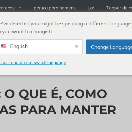
carecas
peruca para homens
Lar
Topper de c
've detected you might be speaking a different language.
 you want to change to:
English
Change Languag
Close and do not switch language
: O QUE É, COMO
CAS PARA MANTER