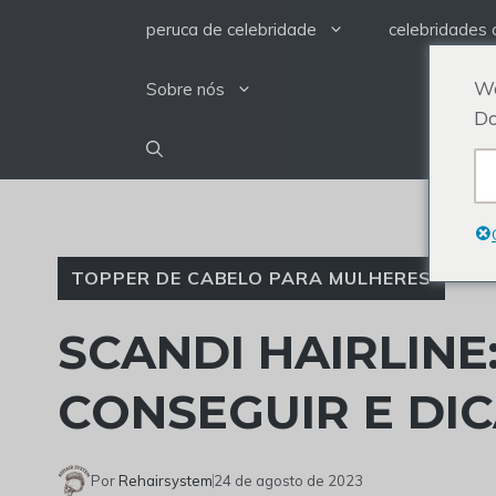
Ir
peruca de celebridade
celebridades 
para
o
We
Sobre nós
conteúdo
Do
TOPPER DE CABELO PARA MULHERES
SCANDI HAIRLINE
CONSEGUIR E DI
Por
Rehairsystem
24 de agosto de 2023