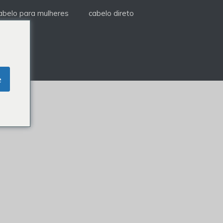
abelo para mulheres
cabelo direto
e