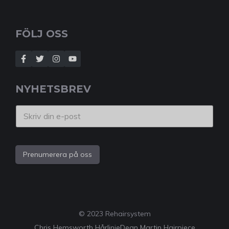
FÖLJ OSS
NYHETSBREV
Prenumerera på oss
© 2023 Rehairsystem
Chris Hemsworth Hårlinje
Dean Martin Hairpiece