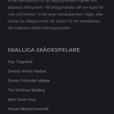
är din destination för att köpa premium-tupéer och
anpassa hårsystem. Vår blogg handlar allt om tupé för
män och kvinnor. Vi har även kändisperuker i lager, eller
så kan du rådgöra med vår stylist för att skräddarsy
ditt exklusiva hårersättningssystem.
SKALLIGA SKÅDESPELARE
Köp Toupéhår
Derrick White Hairline
Dennis Schroder hårlinje
Tim McGraw Balding
Jalen Rose frisyr
Howie Mandel med hår