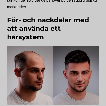
stil, kan de hitta det de behöver på den saudiarabiska
marknaden.
För- och nackdelar med
att använda ett
hårsystem