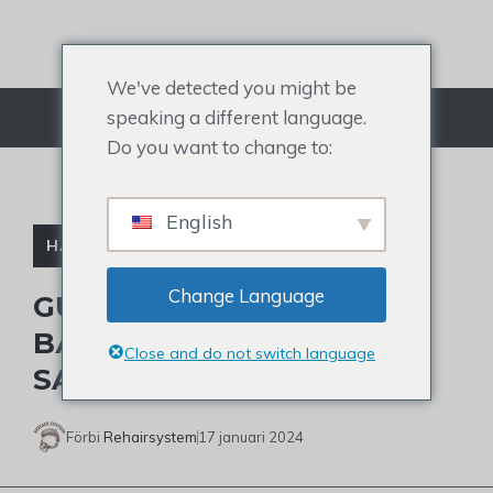
Hoppa
till
innehållet
We've detected you might be
speaking a different language.
Meny
Do you want to change to:
English
HÅRSYSTEM
Change Language
GUIDE FÖR ATT KÖPA DET
BÄSTA HÅRSYSTEMET I
Close and do not switch language
SAUDIARABIEN
Förbi
Rehairsystem
17 januari 2024