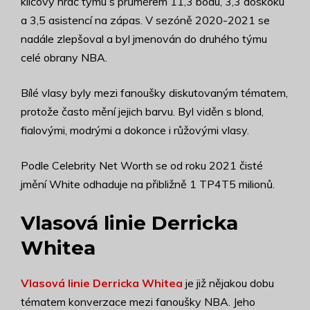
klíčový hráč týmu s průměrem 11,3 bodu, 3,3 doskoku
a 3,5 asistencí na zápas. V sezóně 2020-2021 se
nadále zlepšoval a byl jmenován do druhého týmu
celé obrany NBA.
Bílé vlasy byly mezi fanoušky diskutovaným tématem,
protože často mění jejich barvu. Byl viděn s blond,
fialovými, modrými a dokonce i růžovými vlasy.
Podle Celebrity Net Worth se od roku 2021 čisté
jmění White odhaduje na přibližně 1 TP4T5 milionů.
Vlasová linie Derricka
Whitea
Vlasová linie Derricka Whitea
je již nějakou dobu
tématem konverzace mezi fanoušky NBA. Jeho