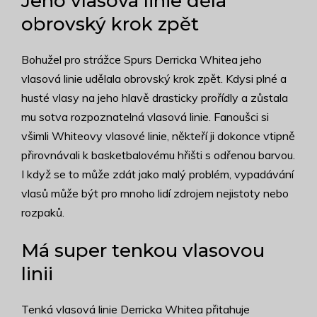
Jeho vlasová linie dělá
obrovský krok zpět
Bohužel pro strážce Spurs Derricka Whitea jeho
vlasová linie udělala obrovský krok zpět. Kdysi plné a
husté vlasy na jeho hlavě drasticky prořídly a zůstala
mu sotva rozpoznatelná vlasová linie. Fanoušci si
všimli Whiteovy vlasové linie, někteří ji dokonce vtipně
přirovnávali k basketbalovému hřišti s odřenou barvou.
I když se to může zdát jako malý problém, vypadávání
vlasů může být pro mnoho lidí zdrojem nejistoty nebo
rozpaků.
Má super tenkou vlasovou
linii
Tenká vlasová linie Derricka Whitea přitahuje