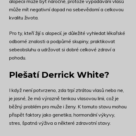
alopecií může být náročné, protože vypadávání vlasů
může mít negativní dopad na sebevědomí a celkovou
kvalitu života.
Pro ty, kteří žijí s alopecií, je důležité vyhledat lékařské
odborné znalosti a podpůrné skupiny, praktikovat
sebeobsluhu a udržovat si dobré celkové zdraví a
pohodu.
Plešatí Derrick White?
I když není potvrzeno, zda trpí ztrátou vlasů nebo ne,
je jasné, že má výrazně tenkou vlasovou linii, což je
běžný problém pro muže i ženy. K tomuto stavu mohou
přispět faktory jako genetika, hormonální výkyvy,
stres, špatná výživa a některé zdravotní stavy.