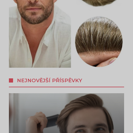
NEJNOVĚJŠÍ PŘÍSPĚVKY