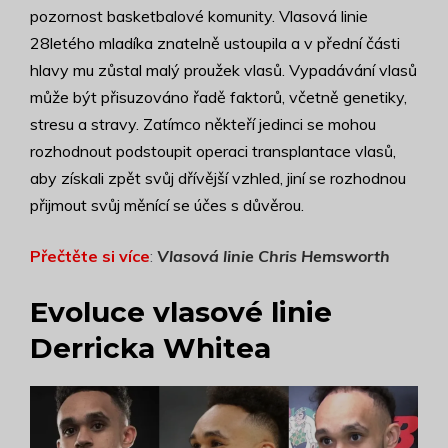
pozornost basketbalové komunity. Vlasová linie
28letého mladíka znatelně ustoupila a v přední části
hlavy mu zůstal malý proužek vlasů. Vypadávání vlasů
může být přisuzováno řadě faktorů, včetně genetiky,
stresu a stravy. Zatímco někteří jedinci se mohou
rozhodnout podstoupit operaci transplantace vlasů,
aby získali zpět svůj dřívější vzhled, jiní se rozhodnou
přijmout svůj měnící se účes s důvěrou.
Přečtěte si více
:
Vlasová linie Chris Hemsworth
Evoluce vlasové linie
Derricka Whitea