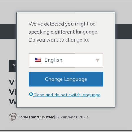
Přejít
na
obsah
We've detected you might be
speaking a different language.
Jídelní lístek
Do you want to change to:
English
PLEŠATÉ CELEBRITY
Change Language
VTIPY A ZÁHADY O
VLASOVÉ LINII DERRICKA
Close and do not switch language
WHITEA
Podle
Rehairsystem
15. července 2023