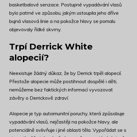
basketbalové senzace. Postupné vypadávání vlasů
bylo patrné ve způsobu, jakým ustoupila jeho dříve
bujná vlasová linie a na pokožce hlavy se pomalu
objevovaly řídké skvrny.
Trpí Derrick White
alopecií?
Neexistuje žádný důkaz, že by Derrick trpěl alopecií.
Přestože alopecie může postihnout dospělé i děti,
nemůžeme bez faktických informací vyvozovat
závěry o Derrickově zdraví.
Alopecie je typ autoimunitní poruchy, která způsobuje
vypadávání vlasů, nejčastěji na pokožce hlavy, ale
potenciálně ovlivňuje i jiné oblasti těla. Vypořádat se s