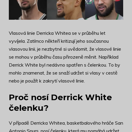
Vlasová linie Derricka Whitea se v průběhu let
vyvíjela. Zatímco někteří kritizují jeho současnou
vlasovou linii, je nezbytné si uvědomit, že vlasové linie
se mohou v průběhu času přirozeně měnit. Například
Derrick White byl nedávno spatřen s čelenkou. To by
mohlo znamenat, že se snaží udržet si vlasy v cestě
nebo je použít k zakrytí vlasové linie.
Proč nosí Derrick White
čelenku?
V případě Derricka Whitea, basketbalového hráče San
Antonio Spurs, nosí čelenku, která mu pomáhá udržet