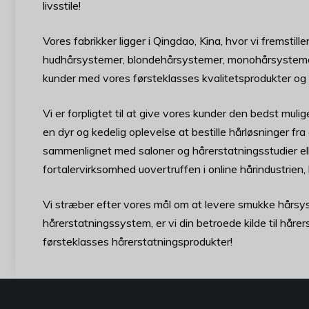
livsstile!
Vores fabrikker ligger i Qingdao, Kina, hvor vi fremst
hudhårsystemer, blondehårsystemer, monohårsystemer
kunder med vores førsteklasses kvalitetsprodukter og s
Vi er forpligtet til at give vores kunder den bedst mul
en dyr og kedelig oplevelse at bestille hårløsninger fr
sammenlignet med saloner og hårerstatningsstudier ell
fortalervirksomhed uovertruffen i online hårindustrien, 
Vi stræber efter vores mål om at levere smukke hårsy
hårerstatningssystem, er vi din betroede kilde til håre
førsteklasses hårerstatningsprodukter!