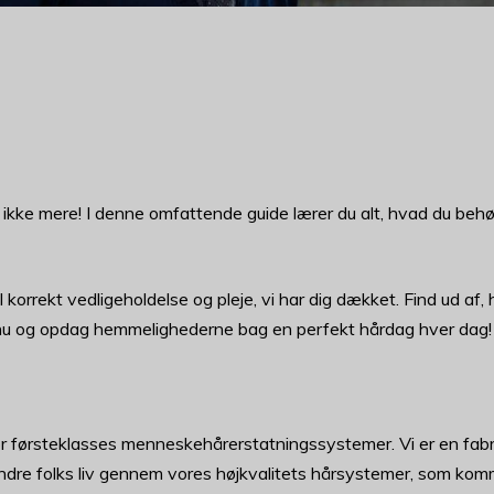
kke mere! I denne omfattende guide lærer du alt, hvad du behøv
til korrekt vedligeholdelse og pleje, vi har dig dækket. Find ud af
nu og opdag hemmelighederne bag en perfekt hårdag hver dag!
for førsteklasses menneskehårerstatningssystemer. Vi er en fabr
re folks liv gennem vores højkvalitets hårsystemer, som kommer