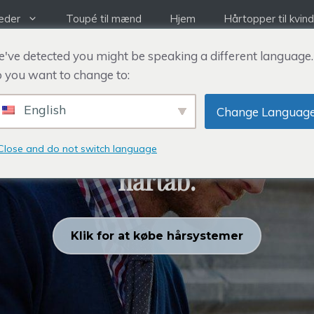
eder
Toupé til mænd
Hjem
Hårtopper til kvin
've detected you might be speaking a different language.
 you want to change to:
English
REHAIR SYSTEM
Change Languag
 hårtopper til kvinder, ber
Close and do not switch language
hårtab.
Klik for at købe hårsystemer