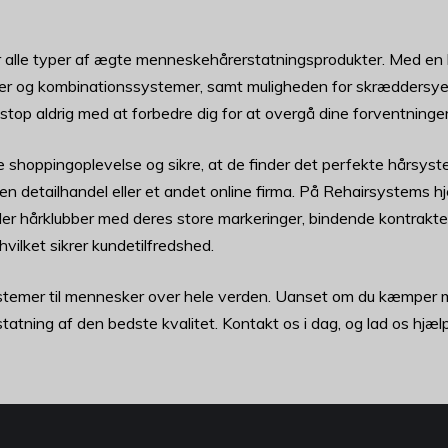
iller alle typer af ægte menneskehårerstatningsprodukter. Med en
 og kombinationssystemer, samt muligheden for skræddersyede 
top aldrig med at forbedre dig for at overgå dine forventninger
ige shoppingoplevelse og sikre, at de finder det perfekte hårsyst
a en detailhandel eller et andet online firma. På Rehairsystems
er hårklubber med deres store markeringer, bindende kontrakte
hvilket sikrer kundetilfredshed.
stemer til mennesker over hele verden. Uanset om du kæmper med
rstatning af den bedste kvalitet. Kontakt os i dag, og lad os hjæ