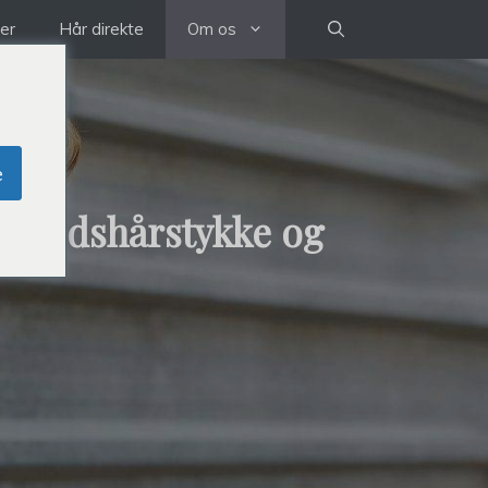
der
Hår direkte
Om os
e
ømthedshårstykke og