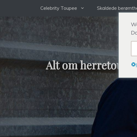
Gå
Celebrity Toupee
Skaldede berømth
til
indhold
We
Do
Alt om herretoupé,