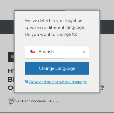
Gå
til
indhold
We've detected you might be
speaking a different language.
Menu
Do you want to change to:
English
SKALDEDE BERØMTHEDER
Change Language
HVAD ER JUDE
BELLINGHAMS KLIPNING,
Close and do not switch language
OG HVORDAN GENSKABES?
Ved
Rehairsystem
6. juli 2023