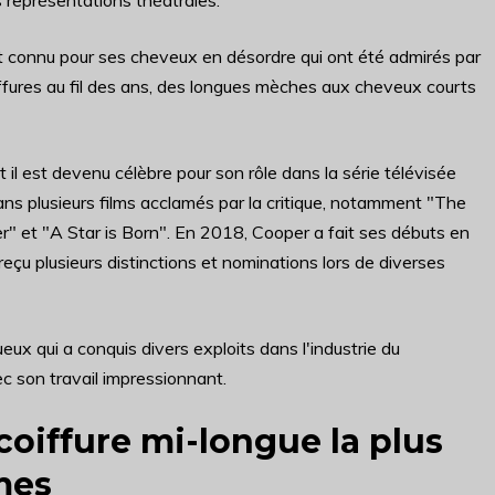
es représentations théâtrales.
 connu pour ses cheveux en désordre qui ont été admirés par
iffures au fil des ans, des longues mèches aux cheveux courts
l est devenu célèbre pour son rôle dans la série télévisée
dans plusieurs films acclamés par la critique, notamment "The
r" et "A Star is Born". En 2018, Cooper a fait ses débuts en
 reçu plusieurs distinctions et nominations lors de diverses
ux qui a conquis divers exploits dans l'industrie du
c son travail impressionnant.
coiffure mi-longue la plus
mes