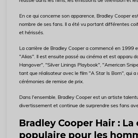
réussie dans les films, les émissions de télévision et l
En ce qui concerne son apparence, Bradley Cooper est
nombre de ses fans. Il a été vu portant différentes co
et hérissés.
La carrière de Bradley Cooper a commencé en 1999 et i
"Alias". Il est ensuite passé au cinéma et est apparu 
Hangover", "Silver Linings Playbook", "American Snipe
tant que réalisateur avec le film "A Star Is Born", qui a
cérémonies de remise de prix.
Dans l'ensemble, Bradley Cooper est un artiste talentue
divertissement et continue de surprendre ses fans ave
Bradley Cooper Hair : La 
populaire pour les hom