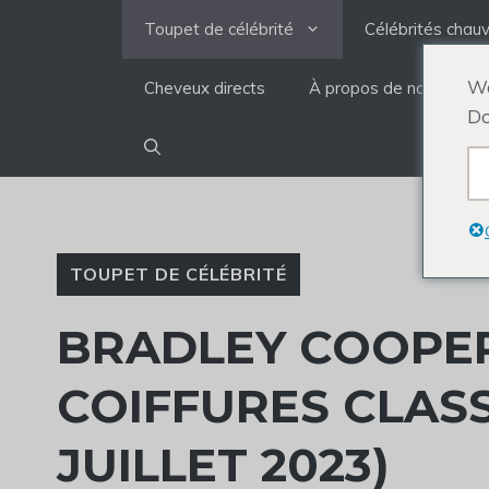
Aller
Toupet de célébrité
Célébrités chau
au
contenu
We
Cheveux directs
À propos de nous
Do
TOUPET DE CÉLÉBRITÉ
BRADLEY COOPER 
COIFFURES CLASS
JUILLET 2023)