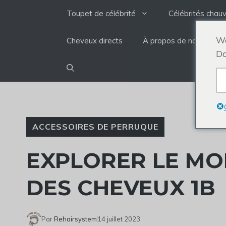
Aller
Toupet de célébrité
Célébrités chau
au
contenu
We
Cheveux directs
À propos de nous
Do
ACCESSOIRES DE PERRUQUE
EXPLORER LE MO
DES CHEVEUX 1B
Par
Rehairsystem
14 juillet 2023