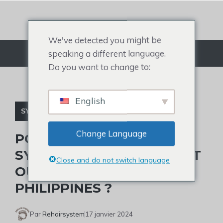
Aller
au
contenu
We've detected you might be
speaking a different language.
Menu
Do you want to change to:
English
SYSTÈME CAPILLAIRE
Change Language
POURQUOI CHOISIR LES
SYSTÈMES CAPILLAIRES ET
Close and do not switch language
OÙ LES ACHETER AUX
PHILIPPINES ?
Par
Rehairsystem
17 janvier 2024