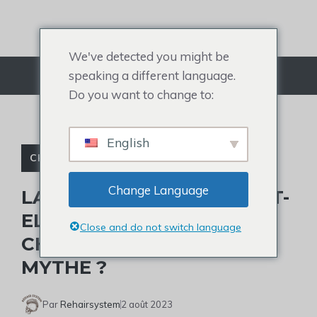
Aller
au
contenu
We've detected you might be
speaking a different language.
Menu
Do you want to change to:
English
CHUTE DE CHEVEUX
Change Language
LA CRÉATINE PROVOQUE-T-
ELLE LA CHUTE DES
Close and do not switch language
CHEVEUX OU EST-CE UN
MYTHE ?
Par
Rehairsystem
2 août 2023