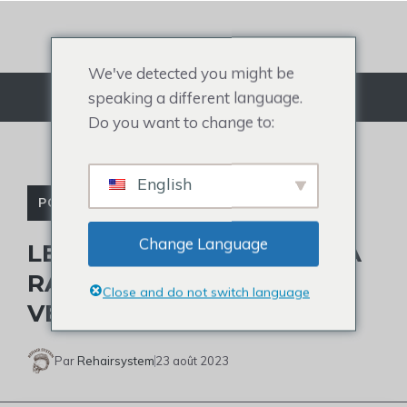
Aller
au
contenu
We've detected you might be
speaking a different language.
Menu
Do you want to change to:
English
POSTICHE POUR HOMMES
Change Language
LES SECRETS DERRIÈRE LA
RACINE DES CHEVEUX DE
Close and do not switch language
VEGETA
Par
Rehairsystem
23 août 2023